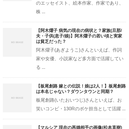
のエッセイスト、絵本作家、作家であり、
株 ...
【阿木燿子 病気の現在の病状と？家族(旦那/
夫・子供(息子/娘)】阿木燿子の若い頃と実家
は貧乏だった？
阿木燿子(あぎようこ)さんといえば、作詞
家や女優、小説家など多方面で活躍してい
る ...
【板尾創路 嫁との伝説！娘は2人！】板尾創路
は本名じゃない？ダウンタウンと同期？
板尾創路(いたおいつじ)さんといえば、お
笑いコンビ・130Rのボケ担当として活躍 ...
【マルシア 現在の再婚相手の画像(松本直樹)