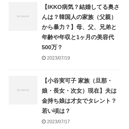
【IKKO病気？結婚してる奥さ
んは？韓国人の家族（父親）
から暴力？】母、父、兄弟と
年齢や年収と1ヶ月の美容代
500万？
2023/07/19
【小谷実可子 家族（旦那・
娘・長女・次女）現在】夫は
金持ち娘は才女でタレント？
若い頃は？
2023/07/17