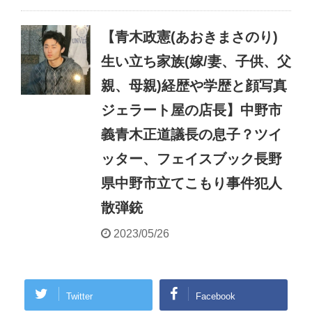
【青木政憲(あおきまさのり)
生い立ち家族(嫁/妻、子供、父
親、母親)経歴や学歴と顔写真
ジェラート屋の店長】中野市
義青木正道議長の息子？ツイ
ッター、フェイスブック長野
県中野市立てこもり事件犯人
散弾銃
2023/05/26
Twitter
Facebook