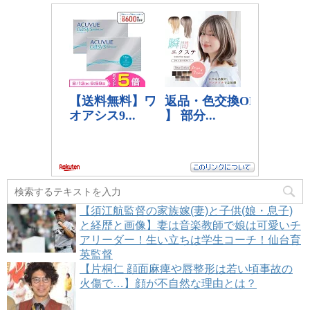
【須江航監督の家族嫁(妻)と子供(娘・息子)
と経歴と画像】妻は音楽教師で娘は可愛いチ
アリーダー！生い立ちは学生コーチ！仙台育
英監督
【片桐仁 顔面麻痺や唇整形は若い頃事故の
火傷で…】顔が不自然な理由とは？