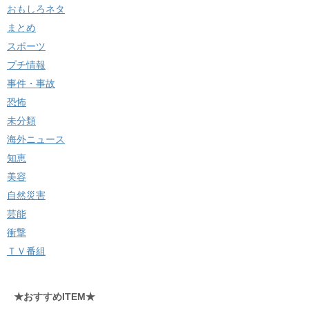
おもしろネタ
まとめ
スポーツ
プチ情報
事件・事故
恐怖
未分類
海外ニュース
知恵
美容
自然災害
芸能
衝撃
ＴＶ番組
★おすすめITEM★