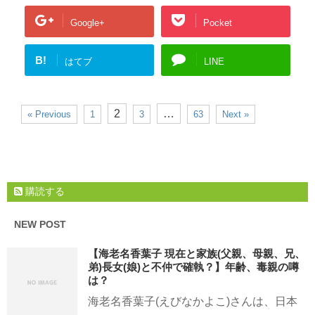
Google+
Pocket
B!
はてブ
LINE
2
…
« Previous
1
3
63
Next »
購読する
NEW POST
【海老名香葉子 現在と家族(父親、母親、兄、
弟)長女(娘)と不仲で確執？】年齢、毒親の噂
は？
海老名香葉子(えびなかよこ)さんは、日本