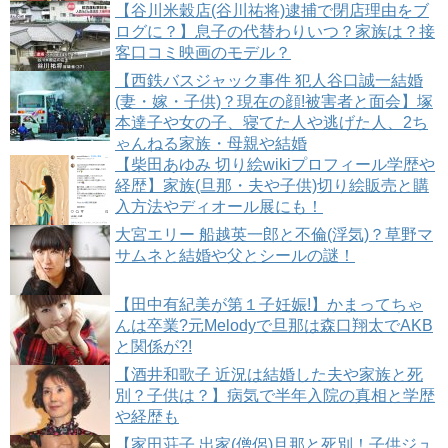
【谷川米穀店(谷川祐将)逮捕で閉店理由をブ
ログに？】息子の代替わりいつ？家族は？接
客口コミ映画のモデル？
【西鉄バスジャック事件 犯人谷口誠一結婚
(妻・嫁・子供)？現在の顔!被害者と面会】塚
本達子や女の子、寝てた人や逃げた人、2ち
ゃんねる家族・母親や結婚
【柴田あゆみ 切り絵wikiプロフィール学歴や
経歴】家族(旦那・夫や子供)切り絵販売と購
入方法やディオール展にも！
大宮エリー 船越英一郎と不倫(浮気)？草野マ
サムネと結婚や父とシールの謎！
【田中有紀美が第１子妊娠!】かまってちゃ
んは卒業?元Melodyで旦那は森口翔太でAKB
と関係が?!
【酒井和歌子 近況は結婚した夫や家族と死
別？子供は？】病気で半年入院の真相と学歴
や経歴も
【家田荘子 出家(僧侶)旦那と死別！子供ジュ