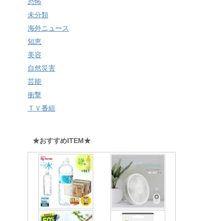
恐怖
未分類
海外ニュース
知恵
美容
自然災害
芸能
衝撃
ＴＶ番組
★おすすめITEM★