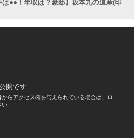
手は●●！年収は？豪邸】坂本九の遺産(印