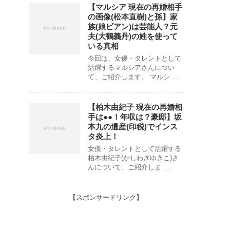
【マルシア 現在の再婚相手
の画像(松本直樹)と孫】家
族(娘ビアン)は芸能人？元
夫(大鶴義丹)の姓を使って
いる真相
今回は、女優・タレントとして
活躍するマルシアさんについ
て、ご紹介します。 マルシ ...
【柏木由紀子 現在の再婚相
手は●●！年収は？豪邸】坂
本九の遺産(印税)でインス
タ炎上！
女優・タレントとして活躍する
柏木由紀子(かしわぎゆきこ)さ
んについて、ご紹介しま ...
【スポンサードリンク】