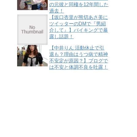
の元彼と同棲を12年間した
過去！
【坂口杏里が熊切あさ美に
ツイッターのDMで『男紹
介して』】バイキングで暴
露し話題！
【中井りん 活動休止で引
退も？理由はうつ病で精神
不安定が原因？】ブログで
は不安と体調不良を吐露！