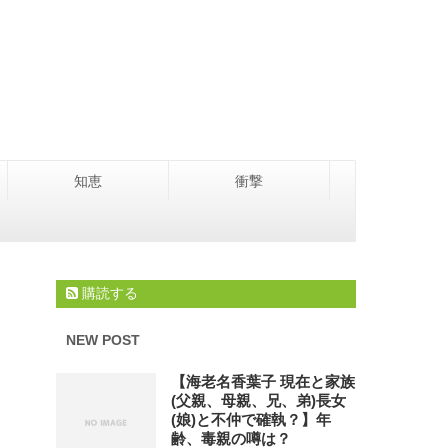
知恵
衝撃
購読する
NEW POST
【海老名香葉子 現在と家族
(父親、母親、兄、弟)長女
(娘)と不仲で確執？】年
齢、毒親の噂は？