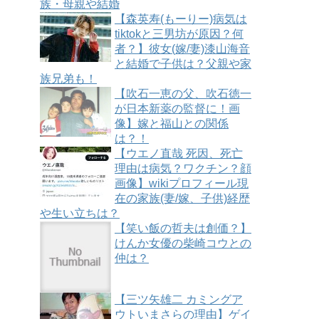
族・母親や結婚
【森英寿(もーりー)病気は
tiktokと三男坊が原因？何
者？】彼女(嫁/妻)漆山海音
と結婚で子供は？父親や家
族兄弟も！
【吹石一恵の父、吹石徳一
が日本新薬の監督に！画
像】嫁と福山との関係
は？！
【ウエノ直哉 死因、死亡
理由は病気？ワクチン？顔
画像】wikiプロフィール現
在の家族(妻/嫁、子供)経歴
や生い立ちは？
【笑い飯の哲夫は創価？】
けんか女優の柴崎コウとの
仲は？
【三ツ矢雄二 カミングア
ウトいまさらの理由】ゲイ