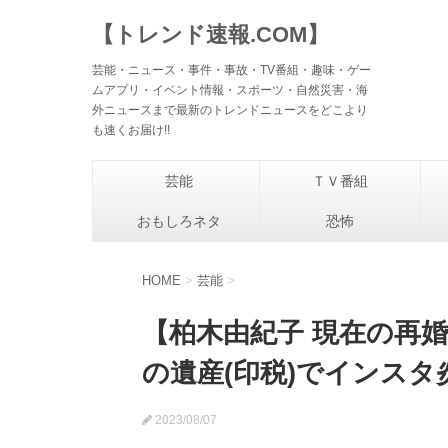
【トレンド速報.COM】
芸能・ニュース・事件・事故・TV番組・趣味・ゲー
ムアプリ・イベント情報・スポーツ・自然災害・海
外ニュースまで最新のトレンドニュースをどこより
も速くお届け!!
芸能
ＴＶ番組
おもしろネタ
恐怖
HOME
>
芸能
>
【柏木由紀子 現在の再
の遺産(印税)でインスタ
2023/08/07