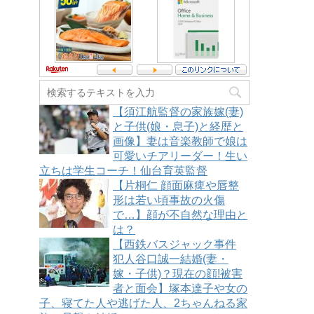
【須江航監督の家族嫁(妻)
と子供(娘・息子)と経歴と
画像】妻は音楽教師で娘は
可愛いチアリーダー！生い
立ちは学生コーチ！仙台育英監督
【片桐仁 顔面麻痺や唇整
形は若い頃事故の火傷
で…】顔が不自然な理由と
は？
【西鉄バスジャック事件
犯人谷口誠一結婚(妻・
嫁・子供)？現在の顔!被害
者と面会】塚本達子や女の
子、寝てた人や逃げた人、2ちゃんねる家