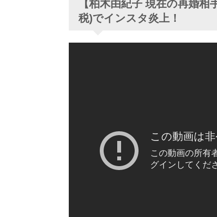
【柏木由紀子 現在の再婚相
税)でインスタ炎上！