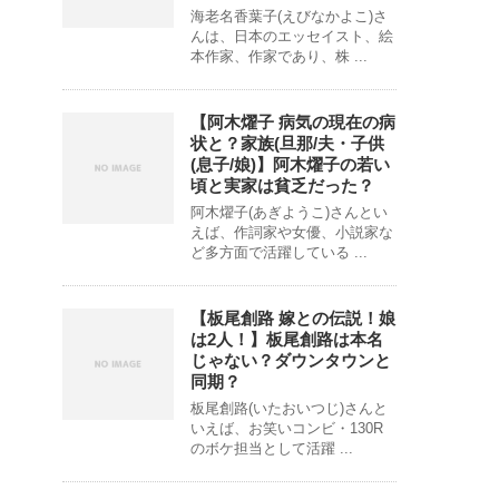
海老名香葉子(えびなかよこ)さ
んは、日本のエッセイスト、絵
本作家、作家であり、株 ...
【阿木燿子 病気の現在の病
状と？家族(旦那/夫・子供
(息子/娘)】阿木燿子の若い
頃と実家は貧乏だった？
阿木燿子(あぎようこ)さんとい
えば、作詞家や女優、小説家な
ど多方面で活躍している ...
【板尾創路 嫁との伝説！娘
は2人！】板尾創路は本名
じゃない？ダウンタウンと
同期？
板尾創路(いたおいつじ)さんと
いえば、お笑いコンビ・130R
のボケ担当として活躍 ...