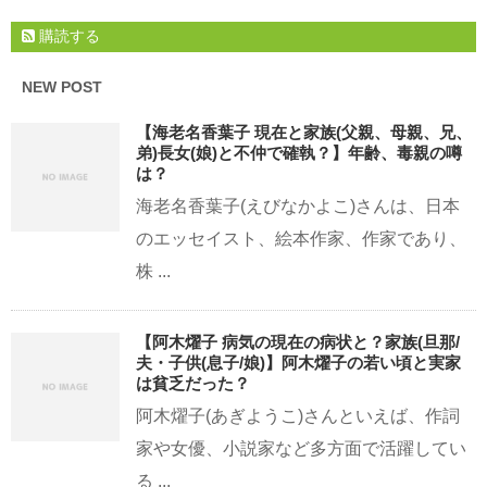
購読する
NEW POST
【海老名香葉子 現在と家族(父親、母親、兄、
弟)長女(娘)と不仲で確執？】年齢、毒親の噂
は？
海老名香葉子(えびなかよこ)さんは、日本
のエッセイスト、絵本作家、作家であり、
株 ...
【阿木燿子 病気の現在の病状と？家族(旦那/
夫・子供(息子/娘)】阿木燿子の若い頃と実家
は貧乏だった？
阿木燿子(あぎようこ)さんといえば、作詞
家や女優、小説家など多方面で活躍してい
る ...