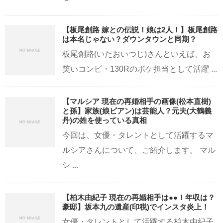
【板尾創路 嫁との伝説！娘は2人！】板尾創路
は本名じゃない？ダウンタウンと同期？
板尾創路(いたおいつじ)さんといえば、お
笑いコンビ・130Rのボケ担当として活躍 ...
【マルシア 現在の再婚相手の画像(松本直樹)
と孫】家族(娘ビアン)は芸能人？元夫(大鶴義
丹)の姓を使っている真相
今回は、女優・タレントとして活躍するマ
ルシアさんについて、ご紹介します。 マル
シ ...
【柏木由紀子 現在の再婚相手は●●！年収は？
豪邸】坂本九の遺産(印税)でインスタ炎上！
女優・タレントとして活躍する柏木由紀子