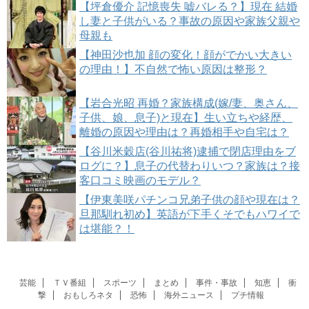
【坪倉優介 記憶喪失 嘘バレる？】現在 結婚
し妻と子供がいる？事故の原因や家族父親や
母親も
【神田沙也加 顔の変化！顔がでかい大きい
の理由！】不自然で怖い原因は整形？
【岩合光昭 再婚？家族構成(嫁/妻、奥さん、
子供、娘、息子)と現在】生い立ちや経歴、
離婚の原因や理由は？再婚相手や自宅は？
【谷川米穀店(谷川祐将)逮捕で閉店理由をブ
ログに？】息子の代替わりいつ？家族は？接
客口コミ映画のモデル？
【伊東美咲パチンコ兄弟子供の顔や現在は？
旦那馴れ初め】英語が下手くそでもハワイで
は堪能？！
芸能
ＴＶ番組
スポーツ
まとめ
事件・事故
知恵
衝
撃
おもしろネタ
恐怖
海外ニュース
プチ情報