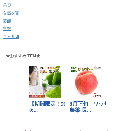
美容
自然災害
芸能
衝撃
ＴＶ番組
★おすすめITEM★