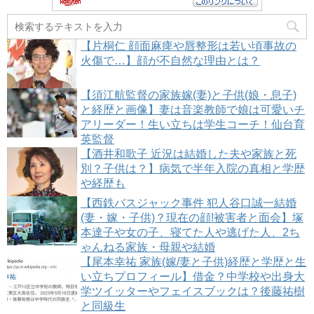
【片桐仁 顔面麻痺や唇整形は若い頃事故の
火傷で…】顔が不自然な理由とは？
【須江航監督の家族嫁(妻)と子供(娘・息子)
と経歴と画像】妻は音楽教師で娘は可愛いチ
アリーダー！生い立ちは学生コーチ！仙台育
英監督
【酒井和歌子 近況は結婚した夫や家族と死
別？子供は？】病気で半年入院の真相と学歴
や経歴も
【西鉄バスジャック事件 犯人谷口誠一結婚
(妻・嫁・子供)？現在の顔!被害者と面会】塚
本達子や女の子、寝てた人や逃げた人、2ち
ゃんねる家族・母親や結婚
【尾本幸祐 家族(嫁/妻と子供)経歴と学歴と生
い立ちプロフィール】借金？中学校や出身大
学ツイッターやフェイスブックは？後藤祐樹
と同級生