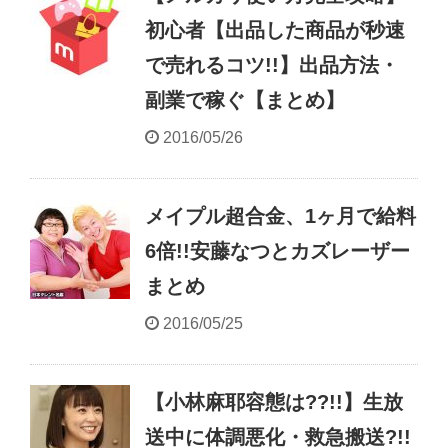
初心者【出品した商品が秒速
で売れるコツ!!】出品方法・
副業で稼ぐ【まとめ】
2016/05/26
メイプル超合金、1ヶ月で給料
6倍!!安藤なつとカズレーザー
まとめ
2016/05/25
【小林麻耶容態は??!!】生放
送中に体調悪化・救急搬送?!!