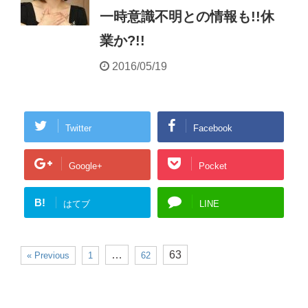
一時意識不明との情報も!!休
業か?!!
2016/05/19
Twitter
Facebook
Google+
Pocket
B!
はてブ
LINE
…
63
« Previous
1
62