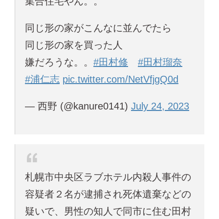
集合住宅やん。。
同じ形の家がこんなに並んでたら
同じ形の家を買った人
嫌だろうな。。
#田村修
#田村瑠奈
#浦仁志
pic.twitter.com/NetVfjgQ0d
— 西野 (@kanure0141)
July 24, 2023
札幌市中央区ラブホテル内殺人事件の
容疑者２名が逮捕され死体遺棄などの
疑いで、男性の知人で同市に住む田村