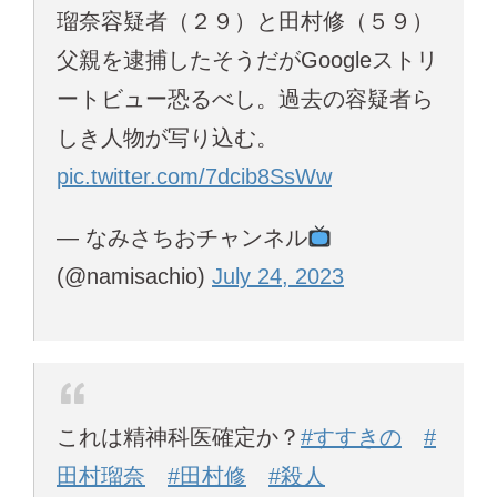
瑠奈容疑者（２９）と田村修（５９）
父親を逮捕したそうだがGoogleストリ
ートビュー恐るべし。過去の容疑者ら
しき人物が写り込む。
pic.twitter.com/7dcib8SsWw
— なみさちおチャンネル
(@namisachio)
July 24, 2023
これは精神科医確定か？
#すすきの
#
田村瑠奈
#田村修
#殺人