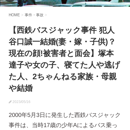
HOME
>
事件・事故
>
【西鉄バスジャック事件 犯人
谷口誠一結婚(妻・嫁・子供)？
現在の顔!被害者と面会】塚本
達子や女の子、寝てた人や逃げ
た人、2ちゃんねる家族・母親
や結婚
2023/05/16
2000年5月3日に発生した西鉄バスジャック
事件は、当時17歳の少年Aによるバス乗っ