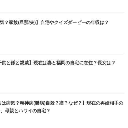
病気？家族(旦那/夫)】自宅やクイズダービーの年収は？
子供と孫と親戚】現在は妻と福岡の自宅に在住？長女は？
由は病気？精神病(鬱病)自殺？癌？なぜ？】現在の再婚相手の
親、母親とハワイの自宅？