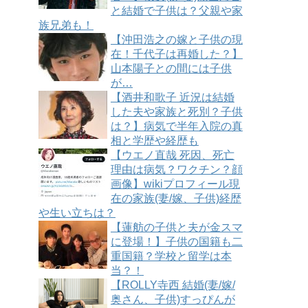
と結婚で子供は？父親や家
族兄弟も！
【沖田浩之の嫁と子供の現
在！千代子は再婚した？】
山本陽子との間には子供
が…
【酒井和歌子 近況は結婚
した夫や家族と死別？子供
は？】病気で半年入院の真
相と学歴や経歴も
【ウエノ直哉 死因、死亡
理由は病気？ワクチン？顔
画像】wikiプロフィール現
在の家族(妻/嫁、子供)経歴
や生い立ちは？
【蓮舫の子供と夫が金スマ
に登場！】子供の国籍も二
重国籍？学校と留学は本
当？！
【ROLLY寺西 結婚(妻/嫁/
奥さん、子供)すっぴんが