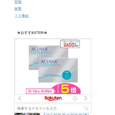
芸能
衝撃
ＴＶ番組
★おすすめITEM★