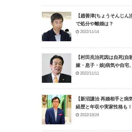
【趙善津(ちょうそんじん
で処分や離婚は？
2022/11/14
【村田兆治死因は自死(自
嫁・息子・娘)病気や自宅
2022/11/11
【新沼謙治 再婚相手と病
経歴と年収や実家性格も
2022/10/24