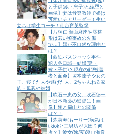
【須江航監督の家族嫁(妻)
と子供(娘・息子)と経歴と
画像】妻は音楽教師で娘は
可愛いチアリーダー！生い
立ちは学生コーチ！仙台育英監督
【片桐仁 顔面麻痺や唇整
形は若い頃事故の火傷
で…】顔が不自然な理由と
は？
【西鉄バスジャック事件
犯人谷口誠一結婚(妻・
嫁・子供)？現在の顔!被害
者と面会】塚本達子や女の
子、寝てた人や逃げた人、2ちゃんねる家
族・母親や結婚
【吹石一恵の父、吹石徳一
が日本新薬の監督に！画
像】嫁と福山との関係
は？！
【森英寿(もーりー)病気は
tiktokと三男坊が原因？何
者？】彼女(嫁/妻)漆山海音