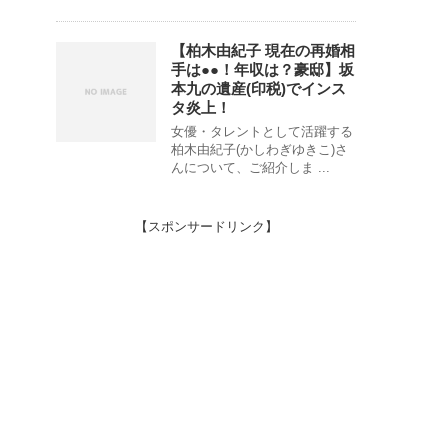
【柏木由紀子 現在の再婚相
手は●●！年収は？豪邸】坂
本九の遺産(印税)でインス
タ炎上！
女優・タレントとして活躍する
柏木由紀子(かしわぎゆきこ)さ
んについて、ご紹介しま ...
【スポンサードリンク】