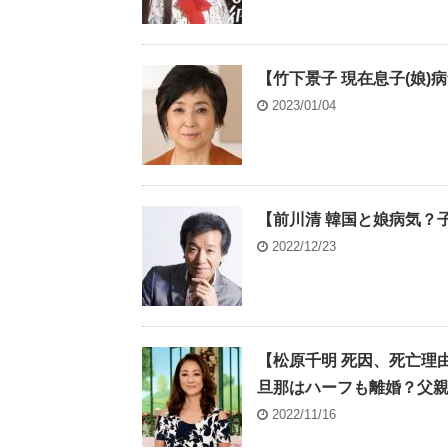
【竹下景子 現在息子(娘)
2023/01/04
【前川清 韓国と娘病気？
2022/12/23
【松原千明 死因、死亡理
旦那はハーフも離婚？父
2022/11/16