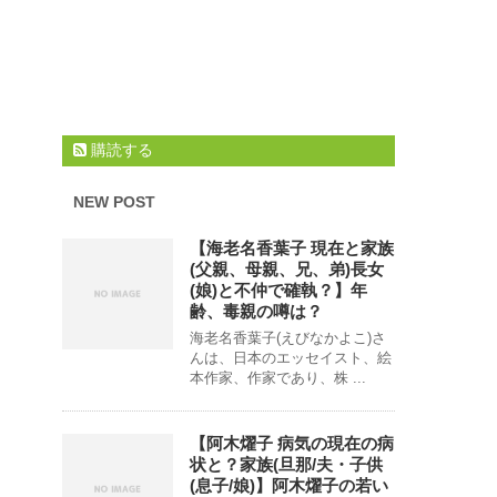
購読する
NEW POST
【海老名香葉子 現在と家族
(父親、母親、兄、弟)長女
(娘)と不仲で確執？】年
齢、毒親の噂は？
海老名香葉子(えびなかよこ)さ
んは、日本のエッセイスト、絵
本作家、作家であり、株 ...
【阿木燿子 病気の現在の病
状と？家族(旦那/夫・子供
(息子/娘)】阿木燿子の若い