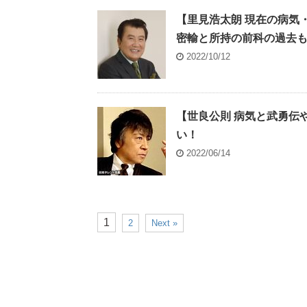
【里見浩太朗 現在の病気
密輸と所持の前科の過去
2022/10/12
【世良公則 病気と武勇伝
い！
2022/06/14
1
2
Next »