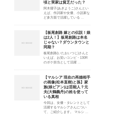
頃と実家は貧乏だった？
阿木燿子(あぎようこ)さんとい
えば、作詞家や女優、小説家な
ど多方面で活躍している ...
【板尾創路 嫁との伝説！娘
は2人！】板尾創路は本名
じゃない？ダウンタウンと
同期？
板尾創路(いたおいつじ)さんと
いえば、お笑いコンビ・130R
のボケ担当として活躍 ...
【マルシア 現在の再婚相手
の画像(松本直樹)と孫】家
族(娘ビアン)は芸能人？元
夫(大鶴義丹)の姓を使って
いる真相
今回は、女優・タレントとして
活躍するマルシアさんについ
て、ご紹介します。 マルシ ...