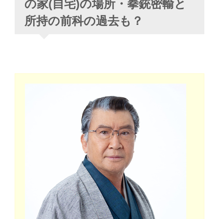
の家(自宅)の場所・拳銃密輸と
所持の前科の過去も？