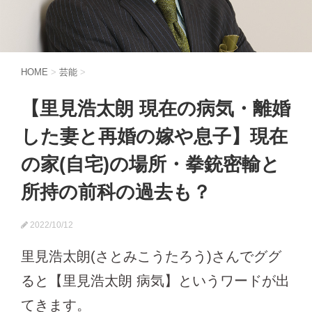
HOME
>
芸能
>
【里見浩太朗 現在の病気・離婚
した妻と再婚の嫁や息子】現在
の家(自宅)の場所・拳銃密輸と
所持の前科の過去も？
2022/10/12
里見浩太朗(さとみこうたろう)さんでググ
ると【里見浩太朗 病気】というワードが出
てきます。