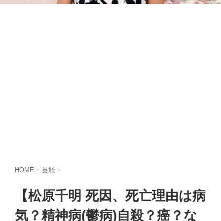
HOME
>
芸能
>
【松原千明 死因、死亡理由は病
気？精神病(鬱病)自殺？癌？な