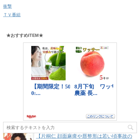
衝撃
ＴＶ番組
★おすすめITEM★
【片桐仁 顔面麻痺や唇整形は若い頃事故の