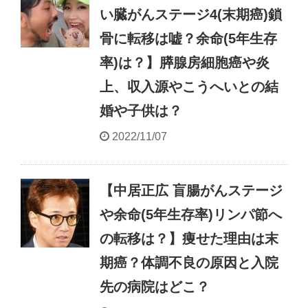
い臓がんステージ4(末期癌)鎖
骨に転移は嘘？余命(5年生存
率)は？】膵腺房細胞癌や炎
上、収入源やこうへいとの結
婚や子供は？
2022/11/07
【中居正広 盲腸がんステージ
や余命(5年生存率)リンパ節へ
の転移は？】痩せた理由は末
期癌？体調不良の原因と入院
先の病院はどこ？