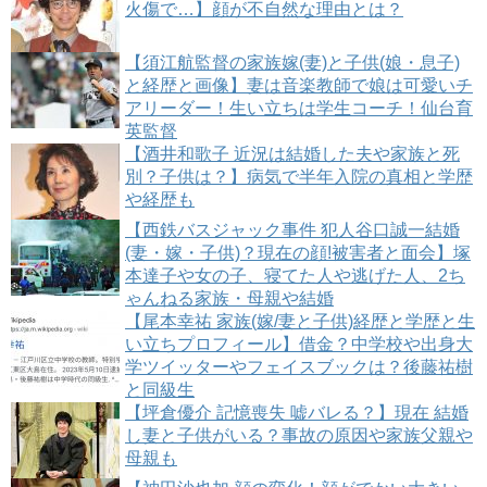
火傷で…】顔が不自然な理由とは？
【須江航監督の家族嫁(妻)と子供(娘・息子)
と経歴と画像】妻は音楽教師で娘は可愛いチ
アリーダー！生い立ちは学生コーチ！仙台育
英監督
【酒井和歌子 近況は結婚した夫や家族と死
別？子供は？】病気で半年入院の真相と学歴
や経歴も
【西鉄バスジャック事件 犯人谷口誠一結婚
(妻・嫁・子供)？現在の顔!被害者と面会】塚
本達子や女の子、寝てた人や逃げた人、2ち
ゃんねる家族・母親や結婚
【尾本幸祐 家族(嫁/妻と子供)経歴と学歴と生
い立ちプロフィール】借金？中学校や出身大
学ツイッターやフェイスブックは？後藤祐樹
と同級生
【坪倉優介 記憶喪失 嘘バレる？】現在 結婚
し妻と子供がいる？事故の原因や家族父親や
母親も