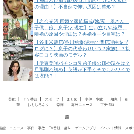
【神田沙也加 顔の変化！顔がでかい大きい
の理由！】不自然で怖い原因は整形？
【岩合光昭 再婚？家族構成(嫁/妻、奥さん、
子供、娘、息子)と現在】生い立ちや経歴、
離婚の原因や理由は？再婚相手や自宅は？
【谷川米穀店(谷川祐将)逮捕で閉店理由をブ
ログに？】息子の代替わりいつ？家族は？接
客口コミ映画のモデル？
【伊東美咲パチンコ兄弟子供の顔や現在は？
旦那馴れ初め】英語が下手くそでもハワイで
は堪能？！
芸能
ＴＶ番組
スポーツ
まとめ
事件・事故
知恵
衝
撃
おもしろネタ
恐怖
海外ニュース
プチ情報
癌
芸能・ニュース・事件・事故・TV番組・趣味・ゲームアプリ・イベント情報・スポ