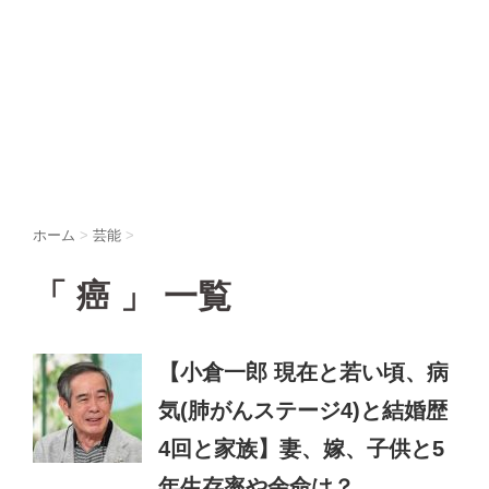
ホーム
>
芸能
>
「 癌 」 一覧
【小倉一郎 現在と若い頃、病
気(肺がんステージ4)と結婚歴
4回と家族】妻、嫁、子供と5
年生存率や余命は？