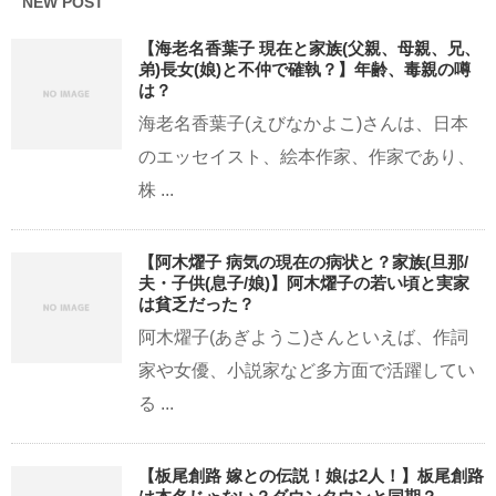
NEW POST
【海老名香葉子 現在と家族(父親、母親、兄、
弟)長女(娘)と不仲で確執？】年齢、毒親の噂
は？
海老名香葉子(えびなかよこ)さんは、日本
のエッセイスト、絵本作家、作家であり、
株 ...
【阿木燿子 病気の現在の病状と？家族(旦那/
夫・子供(息子/娘)】阿木燿子の若い頃と実家
は貧乏だった？
阿木燿子(あぎようこ)さんといえば、作詞
家や女優、小説家など多方面で活躍してい
る ...
【板尾創路 嫁との伝説！娘は2人！】板尾創路