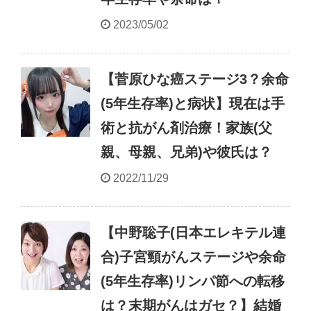
2023/05/02
【菅原ひな癌ステージ3？余命
(5年生存率)と病状】現在は手
術と抗がん剤治療！家族(父
親、母親、兄弟)や彼氏は？
2022/11/29
【中野聡子(日本エレキテル連
合)子宮頸がんステージや余命
(5年生存率)リンパ節への転移
は？末期がんはガセ？】結婚