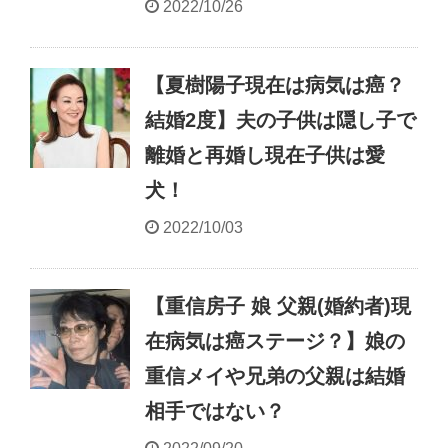
2022/10/26
【夏樹陽子現在は病気は癌？
結婚2度】夫の子供は隠し子で
離婚と再婚し現在子供は愛
犬！
2022/10/03
【重信房子 娘 父親(婚約者)現
在病気は癌ステージ？】娘の
重信メイや兄弟の父親は結婚
相手ではない？