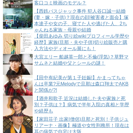
客口コミ映画のモデル？
【西鉄バスジャック事件 犯人谷口誠一結婚
(妻・嫁・子供)？現在の顔!被害者と面会】塚
本達子や女の子、寝てた人や逃げた人、2ち
ゃんねる家族・母親や結婚
【柴田あゆみ 切り絵wikiプロフィール学歴や
経歴】家族(旦那・夫や子供)切り絵販売と購
入方法やディオール展にも！
大宮エリー 船越英一郎と不倫(浮気)？草野マ
サムネと結婚や父とシールの謎！
【田中有紀美が第１子妊娠!】かまってちゃ
んは卒業?元Melodyで旦那は森口翔太でAKB
と関係が?!
【酒井和歌子 近況は結婚した夫や家族と死
別？子供は？】病気で半年入院の真相と学歴
や経歴も
【家田荘子 出家(僧侶)旦那と死別！子供ジュ
リアーナ・画像】極道や女性刑務所！現在は
耳の病気で自宅は大阪