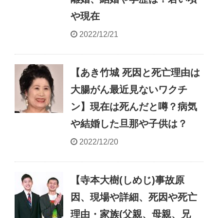
や現在
2022/12/21
【あき竹城 死因と死亡理由は
大腸がん最近見ないワクチ
ン】現在は死んだと噂？病気
や結婚した旦那や子供は？
2022/12/20
【寺本大樹(しめじ)事故原
因、現場や詳細、死因や死亡
理由・家族(父親、母親、兄