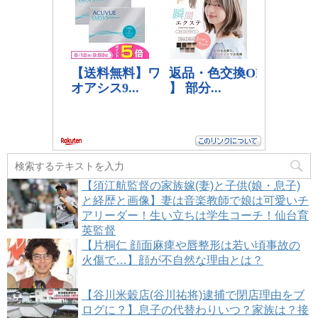
【須江航監督の家族嫁(妻)と子供(娘・息子)
と経歴と画像】妻は音楽教師で娘は可愛いチ
アリーダー！生い立ちは学生コーチ！仙台育
英監督
【片桐仁 顔面麻痺や唇整形は若い頃事故の
火傷で…】顔が不自然な理由とは？
【谷川米穀店(谷川祐将)逮捕で閉店理由をブ
ログに？】息子の代替わりいつ？家族は？接