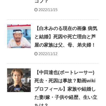
コフ？
2022/11/15
【白木みのる現在の画像 病気
と結婚】死因や死亡理由と芦
屋の家族は父、母、弟夫婦！
2022/11/12
【中田達也(ボートレーサー)
死去・死因は事故？動画wiki
プロフィール】家族や結婚し
た妻/嫁・子供や経歴、生い立
ちは？