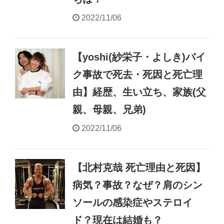
2022/11/06
【yoshi(紗栄子・よしき)バイ
ク事故で死去・死因と死亡理
由】経歴、生い立ち、家族(父
親、母親、兄弟)
2022/11/06
【北村克哉 死亡理由と死因】
病気？事故？なぜ？肩のシン
ソールの感染症やステロイ
ド？現在は結婚も？