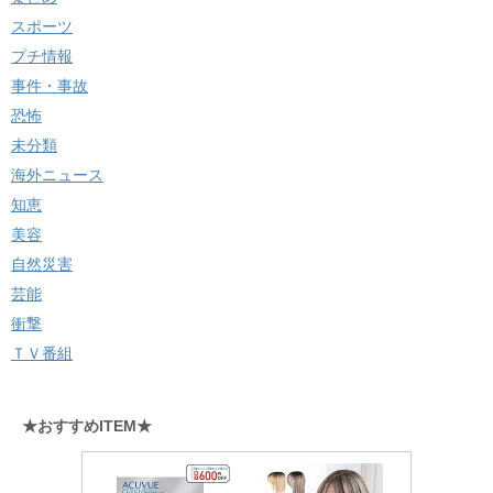
スポーツ
プチ情報
事件・事故
恐怖
未分類
海外ニュース
知恵
美容
自然災害
芸能
衝撃
ＴＶ番組
★おすすめITEM★