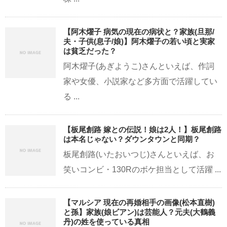
【阿木燿子 病気の現在の病状と？家族(旦那/
夫・子供(息子/娘)】阿木燿子の若い頃と実家
は貧乏だった？
阿木燿子(あぎようこ)さんといえば、作詞
家や女優、小説家など多方面で活躍してい
る ...
【板尾創路 嫁との伝説！娘は2人！】板尾創路
は本名じゃない？ダウンタウンと同期？
板尾創路(いたおいつじ)さんといえば、お
笑いコンビ・130Rのボケ担当として活躍 ...
【マルシア 現在の再婚相手の画像(松本直樹)
と孫】家族(娘ビアン)は芸能人？元夫(大鶴義
丹)の姓を使っている真相