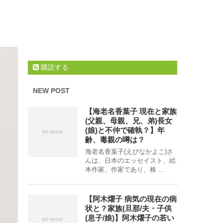
購読する
NEW POST
【海老名香葉子 現在と家族
(父親、母親、兄、弟)長女
(娘)と不仲で確執？】年
齢、毒親の噂は？
海老名香葉子(えびなかよこ)さ
んは、日本のエッセイスト、絵
本作家、作家であり、株 ...
【阿木燿子 病気の現在の病
状と？家族(旦那/夫・子供
(息子/娘)】阿木燿子の若い