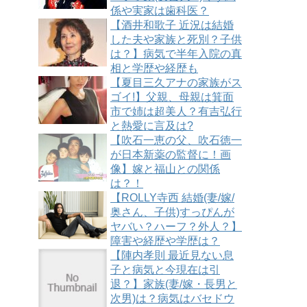
係や実家は歯科医？
【酒井和歌子 近況は結婚
した夫や家族と死別？子供
は？】病気で半年入院の真
相と学歴や経歴も
【夏目三久アナの家族がス
ゴイ!】父親、母親は箕面
市で姉は超美人？有吉弘行
と熱愛に言及は?
【吹石一恵の父、吹石徳一
が日本新薬の監督に！画
像】嫁と福山との関係
は？！
【ROLLY寺西 結婚(妻/嫁/
奥さん、子供)すっぴんが
ヤバい？ハーフ？外人？】
障害や経歴や学歴は？
【陣内孝則 最近見ない息
子と病気と今現在は引
退？】家族(妻/嫁・長男と
次男)は？病気はバセドウ