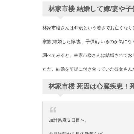
林家市楼 結婚して嫁/妻や
林家市楼さんは42歳という若さでお亡くなり
家族(結婚した嫁/妻、子供)はいるのか気にな
調べてみると、林家市楼さんは結婚されてお
ただ、結婚を前提に付き合っていた彼女さん
林家市楼 死因は心臓疾患！
加計呂麻２日目〜。
今日は朝から島内散策をば。