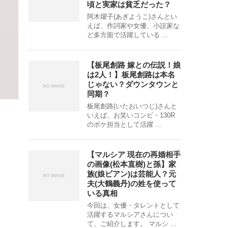
頃と実家は貧乏だった？
阿木燿子(あぎようこ)さんとい
えば、作詞家や女優、小説家な
ど多方面で活躍している ...
【板尾創路 嫁との伝説！娘
は2人！】板尾創路は本名
じゃない？ダウンタウンと
同期？
板尾創路(いたおいつじ)さんと
いえば、お笑いコンビ・130R
のボケ担当として活躍 ...
【マルシア 現在の再婚相手
の画像(松本直樹)と孫】家
族(娘ビアン)は芸能人？元
夫(大鶴義丹)の姓を使って
いる真相
今回は、女優・タレントとして
活躍するマルシアさんについ
て、ご紹介します。 マルシ ...