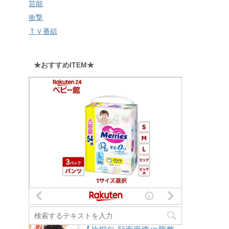
芸能
衝撃
ＴＶ番組
★おすすめITEM★