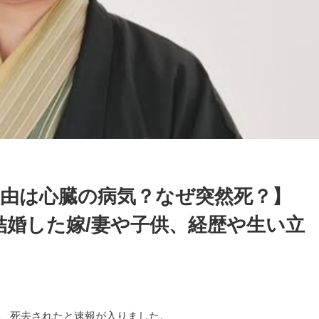
理由は心臓の病気？なぜ突然死？】
結婚した嫁/妻や子供、経歴や生い立
が、死去されたと速報が入りました。