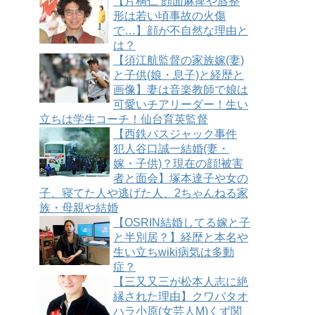
【片桐仁 顔面麻痺や唇整
形は若い頃事故の火傷
で…】顔が不自然な理由と
は？
【須江航監督の家族嫁(妻)
と子供(娘・息子)と経歴と
画像】妻は音楽教師で娘は
可愛いチアリーダー！生い
立ちは学生コーチ！仙台育英監督
【西鉄バスジャック事件
犯人谷口誠一結婚(妻・
嫁・子供)？現在の顔!被害
者と面会】塚本達子や女の
子、寝てた人や逃げた人、2ちゃんねる家
族・母親や結婚
【OSRIN結婚してる嫁と子
と半別居？】経歴と本名や
生い立ちwiki病気は多動
症？
【三又又三が松本人志に絶
縁された理由】クワバタオ
ハラ小原(女芸人M)くず関