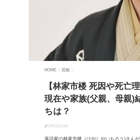
HOME
>
芸能
>
【林家市楼 死因や死亡
現在や家族(父親、母親)
ちは？
2022/11/16
落語家の林家市楼（はやしやいちろう)さん