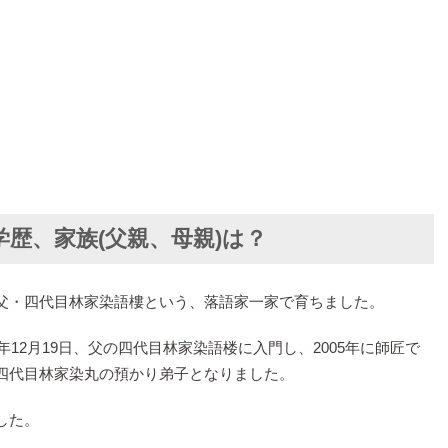
学歴、家族(父親、母親)は？
父・四代目林家染語樓という、落語家一家で育ちました。
年12月19日、父の四代目林家染語楼に入門し、2005年に師匠で
四代目林家染丸の預かり弟子となりました。
した。