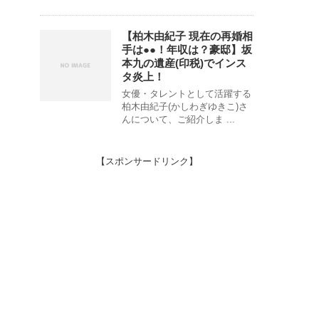
【柏木由紀子 現在の再婚相
手は●●！年収は？豪邸】坂
本九の遺産(印税)でインス
タ炎上！
女優・タレントとして活躍する
柏木由紀子(かしわぎゆきこ)さ
んについて、ご紹介しま ...
【スポンサードリンク】