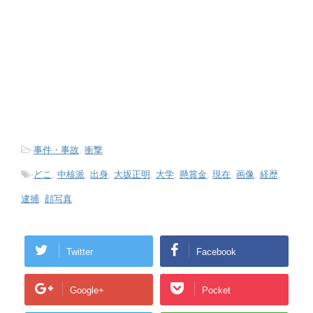
-
事件・事故
,
衝撃
-
どこ
,
中核派
,
出身
,
大坂正明
,
大学
,
懸賞金
,
現在
,
画像
,
経歴
,
逮捕
,
顔写真
Twitter
Facebook
Google+
Pocket