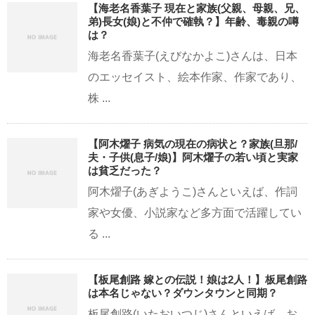
【海老名香葉子 現在と家族(父親、母親、兄、
弟)長女(娘)と不仲で確執？】年齢、毒親の噂
は？
海老名香葉子(えびなかよこ)さんは、日本
のエッセイスト、絵本作家、作家であり、
株 ...
【阿木燿子 病気の現在の病状と？家族(旦那/
夫・子供(息子/娘)】阿木燿子の若い頃と実家
は貧乏だった？
阿木燿子(あぎようこ)さんといえば、作詞
家や女優、小説家など多方面で活躍してい
る ...
【板尾創路 嫁との伝説！娘は2人！】板尾創路
は本名じゃない？ダウンタウンと同期？
板尾創路(いたおいつじ)さんといえば、お