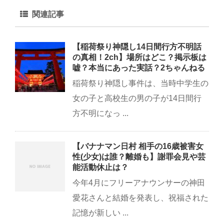
関連記事
【稲荷祭り神隠し14日間行方不明話
の真相！2ch】場所はどこ？掲示板は
嘘？本当にあった実話？2ちゃんねる
稲荷祭り神隠し事件は、当時中学生の
女の子と高校生の男の子が14日間行
方不明になっ ...
【バナナマン日村 相手の16歳被害女
性(少女)は誰？離婚も】謝罪会見や芸
能活動休止は？
今年4月にフリーアナウンサーの神田
愛花さんと結婚を発表し、祝福された
記憶が新しい ...