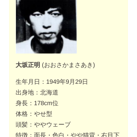
大坂正明
(おおさかまさあき)
生年月日：1949年9月29日
出身地：北海道
身長：178cm位
体格：やせ型
頭髪：ややウェーブ
特徴：面長・色白・やや猫背・右目下