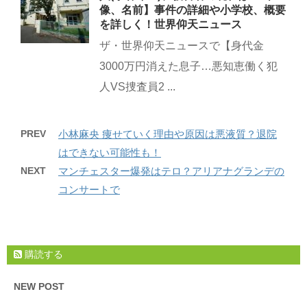
像、名前】事件の詳細や小学校、概要
を詳しく！世界仰天ニュース
ザ・世界仰天ニュースで【身代金
3000万円消えた息子…悪知恵働く犯
人VS捜査員2 ...
PREV
小林麻央 痩せていく理由や原因は悪液質？退院
はできない可能性も！
NEXT
マンチェスター爆発はテロ？アリアナグランデの
コンサートで
購読する
NEW POST