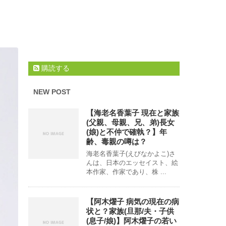
購読する
NEW POST
【海老名香葉子 現在と家族
(父親、母親、兄、弟)長女
(娘)と不仲で確執？】年
齢、毒親の噂は？
海老名香葉子(えびなかよこ)さ
んは、日本のエッセイスト、絵
本作家、作家であり、株 ...
【阿木燿子 病気の現在の病
状と？家族(旦那/夫・子供
(息子/娘)】阿木燿子の若い