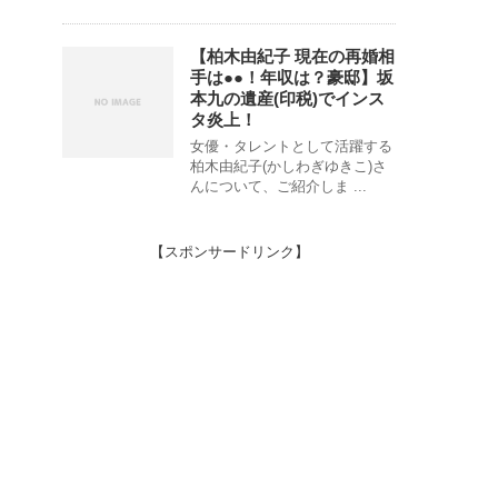
【柏木由紀子 現在の再婚相
手は●●！年収は？豪邸】坂
本九の遺産(印税)でインス
タ炎上！
女優・タレントとして活躍する
柏木由紀子(かしわぎゆきこ)さ
んについて、ご紹介しま ...
【スポンサードリンク】