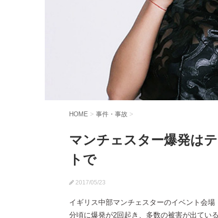
HOME
>
事件・事故
>
マンチェスター爆発はテ
トで
2017/05/23
イギリス中部マンチェスターのイベント会場「
分頃に爆発が2回起き、多数の被害が出てい