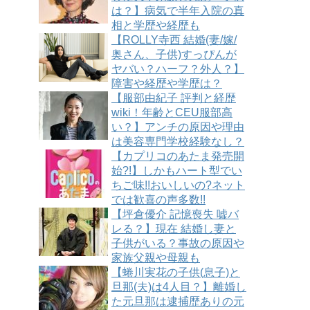
は？】病気で半年入院の真
相と学歴や経歴も
【ROLLY寺西 結婚(妻/嫁/
奥さん、子供)すっぴんが
ヤバい？ハーフ？外人？】
障害や経歴や学歴は？
【服部由紀子 評判と経歴
wiki！年齢とCEU服部高
い？】アンチの原因や理由
は美容専門学校経験なし？
【カプリコのあたま発売開
始?!】しかもハート型でい
ちご味!!おいしいの?ネット
では歓喜の声多数!!
【坪倉優介 記憶喪失 嘘バ
レる？】現在 結婚し妻と
子供がいる？事故の原因や
家族父親や母親も
【蜷川実花の子供(息子)と
旦那(夫)は4人目？】離婚し
た元旦那は逮捕歴ありの元