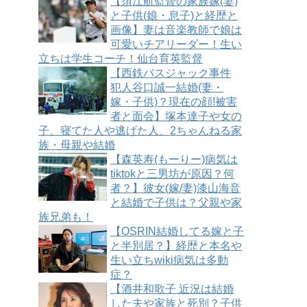
【須江航監督の家族嫁(妻)
と子供(娘・息子)と経歴と
画像】妻は音楽教師で娘は
可愛いチアリーダー！生い
立ちは学生コーチ！仙台育英監督
【西鉄バスジャック事件
犯人谷口誠一結婚(妻・
嫁・子供)？現在の顔!被害
者と面会】塚本達子や女の
子、寝てた人や逃げた人、2ちゃんねる家
族・母親や結婚
【森英寿(もーりー)病気は
tiktokと三男坊が原因？何
者？】彼女(嫁/妻)漆山海音
と結婚で子供は？父親や家
族兄弟も！
【OSRIN結婚してる嫁と子
と半別居？】経歴と本名や
生い立ちwiki病気は多動
症？
【酒井和歌子 近況は結婚
した夫や家族と死別？子供