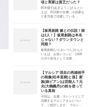
頃と実家は貧乏だった？
阿木燿子(あぎようこ)さんとい
えば、作詞家や女優、小説家な
ど多方面で活躍している ...
【板尾創路 嫁との伝説！娘
は2人！】板尾創路は本名
じゃない？ダウンタウンと
同期？
板尾創路(いたおいつじ)さんと
いえば、お笑いコンビ・130R
のボケ担当として活躍 ...
【マルシア 現在の再婚相手
の画像(松本直樹)と孫】家
族(娘ビアン)は芸能人？元
夫(大鶴義丹)の姓を使って
いる真相
今回は、女優・タレントとして
活躍するマルシアさんについ
て、ご紹介します。 マルシ ...