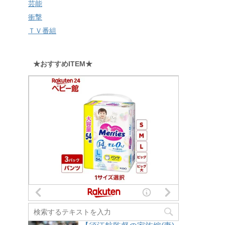
芸能
衝撃
ＴＶ番組
★おすすめITEM★