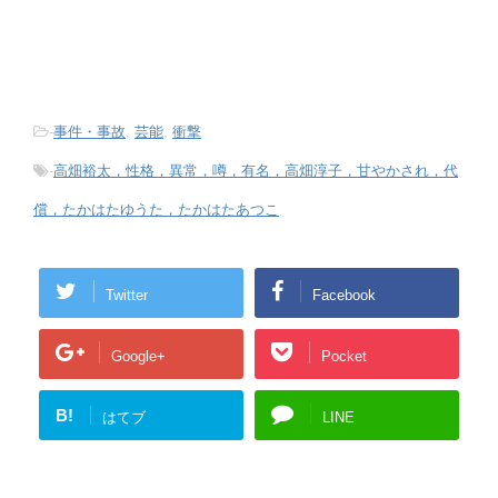
-
事件・事故
,
芸能
,
衝撃
-
高畑裕太，性格，異常，噂，有名，高畑淳子，甘やかされ，代
償，たかはたゆうた，たかはたあつこ
Twitter
Facebook
Google+
Pocket
B!
はてブ
LINE