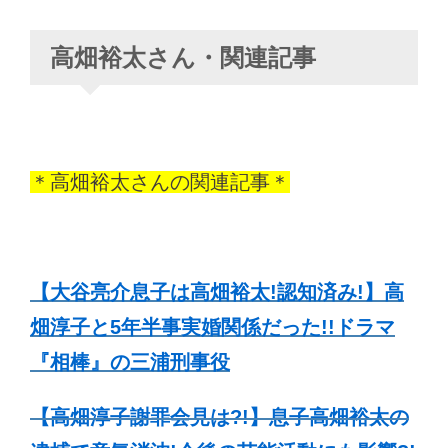
高畑裕太さん・関連記事
＊高畑裕太さんの関連記事＊
【大谷亮介息子は高畑裕太!認知済み!】高
畑淳子と5年半事実婚関係だった!!ドラマ
『相棒』の三浦刑事役
【高畑淳子謝罪会見は?!】息子高畑裕太の