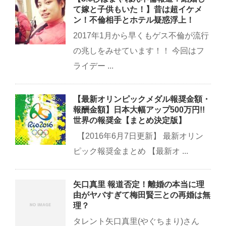
て嫁と子供もいた！】昔は超イケメ
ン！不倫相手とホテル疑惑浮上！
2017年1月から早くもゲス不倫が流行
の兆しをみせています！！ 今回はフ
ライデー ...
【最新オリンピックメダル報奨金額・
報酬金額】日本大幅アップ500万円!!
世界の報奨金【まとめ決定版】
【2016年6月7日更新】 最新オリン
ピック報奨金まとめ 【最新オ ...
矢口真里 報道否定！離婚の本当に理
由がヤバすぎて梅田賢三との再婚は無
理？
タレント矢口真里(やぐちまり)さん