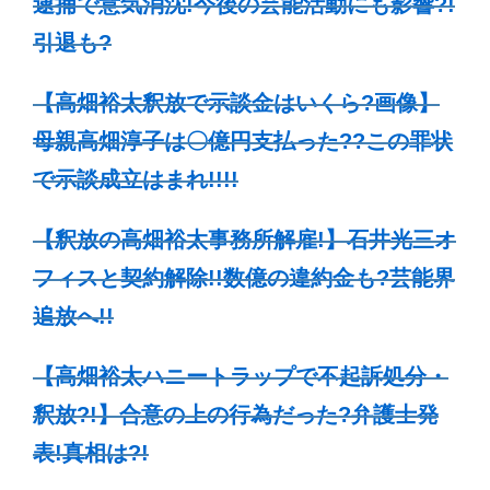
逮捕で意気消沈!今後の芸能活動にも影響?!
引退も?
【高畑裕太釈放で示談金はいくら?画像】
母親高畑淳子は〇億円支払った??この罪状
で示談成立はまれ!!!!
【釈放の高畑裕太事務所解雇!】石井光三オ
フィスと契約解除!!数億の違約金も?芸能界
追放へ!!
【高畑裕太ハニートラップで不起訴処分・
釈放?!】合意の上の行為だった?弁護士発
表!真相は?!