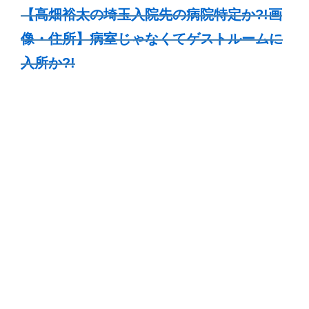
【高畑裕太の埼玉入院先の病院特定か?!画
像・住所】病室じゃなくてゲストルームに
入所か?!