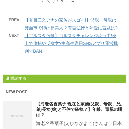
たそうです！ ...
PREV
【夏目三久アナの家族がスゴイ!】父親、母親は
箕面市で姉は超美人？有吉弘行と熱愛に言及は?
NEXT
【ゴルスタ危険】ゴルスタチャレンジ流行中!炎
上で逮捕や反省文?中高生専用SNSアプリ運営批
判でBAN
購読する
NEW POST
【海老名香葉子 現在と家族(父親、母親、兄、
弟)長女(娘)と不仲で確執？】年齢、毒親の噂
は？
海老名香葉子(えびなかよこ)さんは、日本