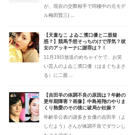
が、現在の交際相手で同棲中の元モデ
ル梅田賢三( ...
【天童なこ よゐこ濱口優と二股疑
惑？】競馬予想そっちのけで浮気？彼
女のアッキーナに謝罪は？！
11月19日放送のめちゃイケで、お笑
い芸人のよゐこ濱口優（はまぐちまさ
る）に二股 ...
【吉田羊の体調不良の原因は？年齢の
更年期障害？画像】中島裕翔のやりま
くり熱愛のその後に破局か妊娠？
年齢非公表の謎多き女優の吉田羊（よ
しだよう）さんが体調不良でダウンし