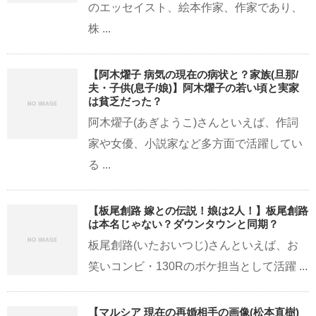
のエッセイスト、絵本作家、作家であり、
株 ...
【阿木燿子 病気の現在の病状と？家族(旦那/
夫・子供(息子/娘)】阿木燿子の若い頃と実家
は貧乏だった？
阿木燿子(あぎようこ)さんといえば、作詞
家や女優、小説家など多方面で活躍してい
る ...
【板尾創路 嫁との伝説！娘は2人！】板尾創路
は本名じゃない？ダウンタウンと同期？
板尾創路(いたおいつじ)さんといえば、お
笑いコンビ・130Rのボケ担当として活躍 ...
【マルシア 現在の再婚相手の画像(松本直樹)