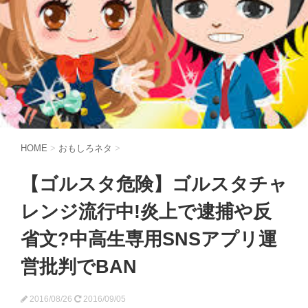
HOME
>
おもしろネタ
>
【ゴルスタ危険】ゴルスタチャ
レンジ流行中!炎上で逮捕や反
省文?中高生専用SNSアプリ運
営批判でBAN
2016/08/26
2016/09/05