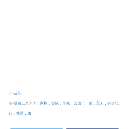
-
芸能
-
夏目三久アナ，家族，父親，母親，箕面市，姉，美人，有吉弘
行，熱愛，弟