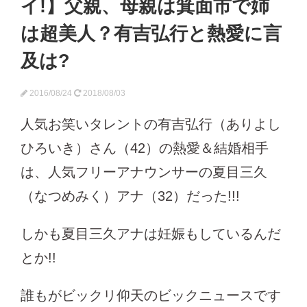
イ!】父親、母親は箕面市で姉
は超美人？有吉弘行と熱愛に言
及は?
2016/08/24
2018/08/03
人気お笑いタレントの有吉弘行（ありよし
ひろいき）さん（42）の熱愛＆結婚相手
は、人気フリーアナウンサーの夏目三久
（なつめみく）アナ（32）だった!!!
しかも夏目三久アナは妊娠もしているんだ
とか!!
誰もがビックリ仰天のビックニュースです