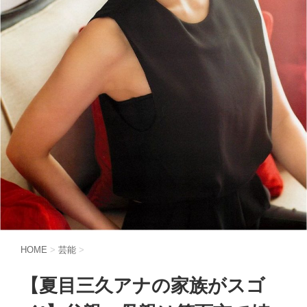
HOME
>
芸能
>
【夏目三久アナの家族がスゴ