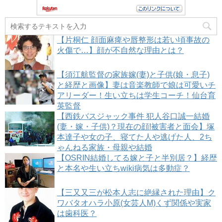
【片桐仁 顔面麻痺や唇整形は若い頃事故の
火傷で…】顔が不自然な理由とは？
【須江航監督の家族嫁(妻)と子供(娘・息子)
と経歴と画像】妻は音楽教師で娘は可愛いチ
アリーダー！生い立ちは学生コーチ！仙台育
英監督
【西鉄バスジャック事件 犯人谷口誠一結婚
(妻・嫁・子供)？現在の顔!被害者と面会】塚
本達子や女の子、寝てた人や逃げた人、2ち
ゃんねる家族・母親や結婚
【OSRIN結婚してる嫁と子と半別居？】経歴
と本名や生い立ちwiki病気は多動症？
【三又又三が松本人志に絶縁された理由】ク
ワバタオハラ小原(女芸人M)くず関係や実家
は歯科医？