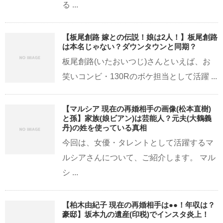
る ...
【板尾創路 嫁との伝説！娘は2人！】板尾創路
は本名じゃない？ダウンタウンと同期？
板尾創路(いたおいつじ)さんといえば、お
笑いコンビ・130Rのボケ担当として活躍 ...
【マルシア 現在の再婚相手の画像(松本直樹)
と孫】家族(娘ビアン)は芸能人？元夫(大鶴義
丹)の姓を使っている真相
今回は、女優・タレントとして活躍するマ
ルシアさんについて、ご紹介します。 マル
シ ...
【柏木由紀子 現在の再婚相手は●●！年収は？
豪邸】坂本九の遺産(印税)でインスタ炎上！