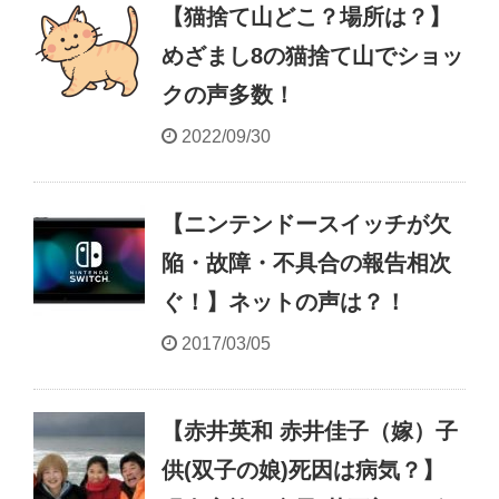
【猫捨て山どこ？場所は？】
めざまし8の猫捨て山でショッ
クの声多数！
2022/09/30
【ニンテンドースイッチが欠
陥・故障・不具合の報告相次
ぐ！】ネットの声は？！
2017/03/05
【赤井英和 赤井佳子（嫁）子
供(双子の娘)死因は病気？】