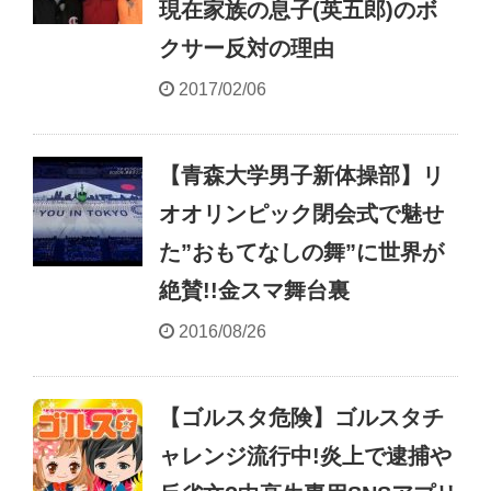
現在家族の息子(英五郎)のボ
クサー反対の理由
2017/02/06
【青森大学男子新体操部】リ
オオリンピック閉会式で魅せ
た”おもてなしの舞”に世界が
絶賛!!金スマ舞台裏
2016/08/26
【ゴルスタ危険】ゴルスタチ
ャレンジ流行中!炎上で逮捕や