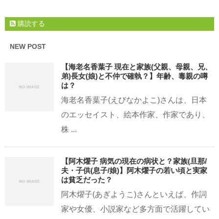
購読する
NEW POST
【海老名香葉子 現在と家族(父親、母親、兄、
弟)長女(娘)と不仲で確執？】年齢、毒親の噂
は？
海老名香葉子(えびなかよこ)さんは、日本
のエッセイスト、絵本作家、作家であり、
株 ...
【阿木燿子 病気の現在の病状と？家族(旦那/
夫・子供(息子/娘)】阿木燿子の若い頃と実家
は貧乏だった？
阿木燿子(あぎようこ)さんといえば、作詞
家や女優、小説家など多方面で活躍してい