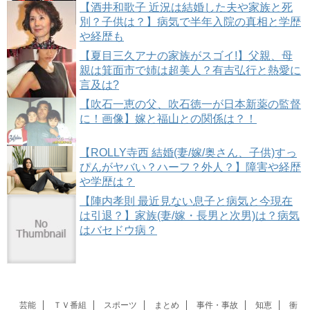
【酒井和歌子 近況は結婚した夫や家族と死
別？子供は？】病気で半年入院の真相と学歴
や経歴も
【夏目三久アナの家族がスゴイ!】父親、母
親は箕面市で姉は超美人？有吉弘行と熱愛に
言及は?
【吹石一恵の父、吹石徳一が日本新薬の監督
に！画像】嫁と福山との関係は？！
【ROLLY寺西 結婚(妻/嫁/奥さん、子供)すっ
ぴんがヤバい？ハーフ？外人？】障害や経歴
や学歴は？
【陣内孝則 最近見ない息子と病気と今現在
は引退？】家族(妻/嫁・長男と次男)は？病気
はバセドウ病？
芸能
ＴＶ番組
スポーツ
まとめ
事件・事故
知恵
衝