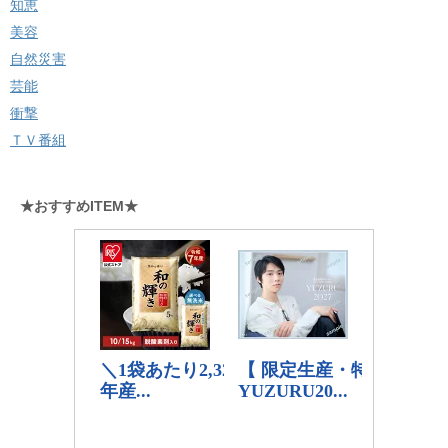
知恵
美容
自然災害
芸能
衝撃
ＴＶ番組
★おすすめITEM★