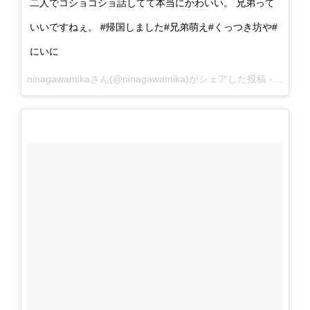
二人でコショコショ話してて本当にかわいい。 兄弟って
いいですねぇ。 #帰国しました#兄弟萌え#くっつき坊や#
にいに
ninagawamikaさん(@ninagawamika)がシェアした投稿 -
2016 1