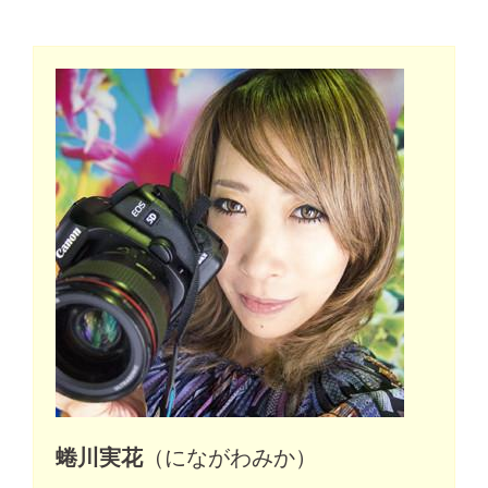
蜷川実花
（にながわみか）