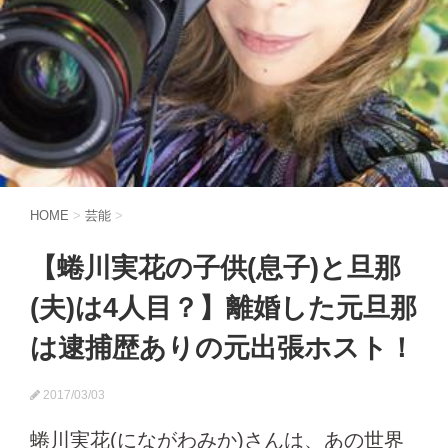
HOME
>
芸能
>
【蜷川実花の子供(息子)と旦那
(夫)は4人目？】離婚した元旦那
は逮捕歴ありの元出張ホスト！
2017/03/03
蜷川実花(にながわみか)さんは、あの世界