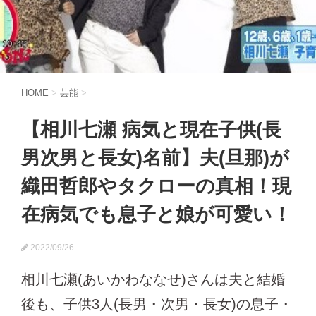
HOME
>
芸能
>
【相川七瀬 病気と現在子供(長
男次男と長女)名前】夫(旦那)が
織田哲郎やタクローの真相！現
在病気でも息子と娘が可愛い！
2022/09/26
相川七瀬(あいかわななせ)さんは夫と結婚
後も、子供3人(長男・次男・長女)の息子・