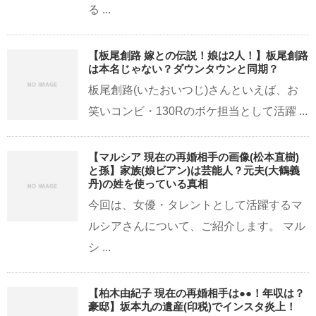
る ...
【板尾創路 嫁との伝説！娘は2人！】板尾創路
は本名じゃない？ダウンタウンと同期？
板尾創路(いたおいつじ)さんといえば、お
笑いコンビ・130Rのボケ担当として活躍 ...
【マルシア 現在の再婚相手の画像(松本直樹)
と孫】家族(娘ビアン)は芸能人？元夫(大鶴義
丹)の姓を使っている真相
今回は、女優・タレントとして活躍するマ
ルシアさんについて、ご紹介します。 マル
シ ...
【柏木由紀子 現在の再婚相手は●●！年収は？
豪邸】坂本九の遺産(印税)でインスタ炎上！