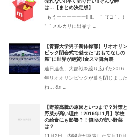
売れない!!早く売りたい!!そんな時
は…【まとめ決定版】
もうーーーーーー!!!!!。゜゜(´□｀。)
°゜ メルカリに出品す ...
【青森大学男子新体操部】リオオリン
ピック閉会式で魅せた”おもてなしの
舞”に世界が絶賛!!金スマ舞台裏
連日連夜、大熱戦を繰り広げた2016
年リオオリンピックが幕を閉じました
ね… &n ...
【野菜高騰の原因といつまで？対策と
野菜が高い理由！2016年11月】学校
の給食にも影響？！値段の安い野菜
は？
11月2日、内閣府が発表した先月10月