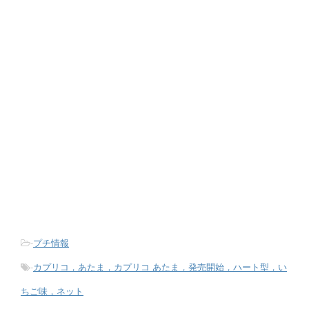
-
プチ情報
-
カプリコ，あたま，カプリコ あたま，発売開始，ハート型，い
ちご味，ネット