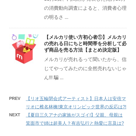
の消費動向調査によると、消費者心理
の明るさ ...
【メルカリ使い方初心者①】メルカリ
の売れる日にちと時間帯を分析して必
ず商品を売る方法【まとめ決定版】
メルカリが売れるって聞いたから、信
じてやってみたのに全然売れないじゃ
ん!!! 騙 ...
PREV
【リオ五輪閉会式アーティスト】日本人は安倍マ
リオに椎名林檎!東京オリンピック世界の反応は?!
NEXT
【夏目三久アナの家族がスゴイ!】父親、母親は
箕面市で姉は超美人？有吉弘行と熱愛に言及は?