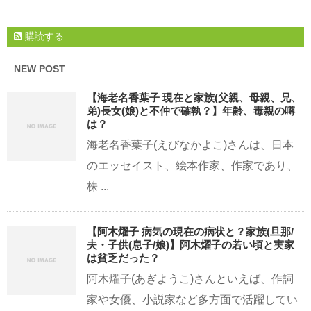
購読する
NEW POST
【海老名香葉子 現在と家族(父親、母親、兄、
弟)長女(娘)と不仲で確執？】年齢、毒親の噂
は？
海老名香葉子(えびなかよこ)さんは、日本
のエッセイスト、絵本作家、作家であり、
株 ...
【阿木燿子 病気の現在の病状と？家族(旦那/
夫・子供(息子/娘)】阿木燿子の若い頃と実家
は貧乏だった？
阿木燿子(あぎようこ)さんといえば、作詞
家や女優、小説家など多方面で活躍してい