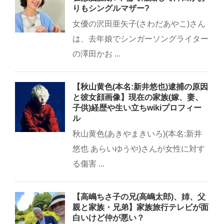
りもシングルマザー?
女優の沢田亜矢子(さわだあやこ)さん
は、去年娘でシンガーソングライター
の澤田かお ...
【秋山黄色(本名:新井悠也)逮捕の原因
と彼女顔画像】現在の家族(嫁、妻、
子供)経歴や生い立ちwikiプロフィー
ル
秋山黄色(あきやまきいろ)(本名:新井
悠也 あらいゆうや)さんが女性に対す
る傷害 ...
【高嶋ちさ子の兄(高嶋太郎)、姉、父
親と家族・兄弟】家族旅行テレビが面
白いけど仲が悪い？