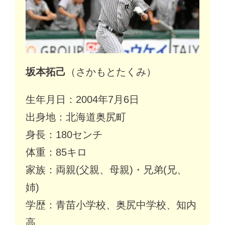
坂本拓己
（さかもとたくみ）
生年月日：2004年7月6日
出身地：北海道奥尻町
身長：180センチ
体重：85キロ
家族：両親(父親、母親)・兄弟(兄、
姉)
学歴：青苗小学校、奥尻中学校、知内
高