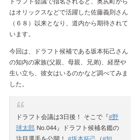
ドラフト会議で指名されると、奥尻町から
はオリックスなどで活躍した佐藤義則さん
（６８）以来となり、道内から期待されて
います。
今回は、ドラフト候補である坂本拓己さん
の知内の家族(父親、母親、兄弟)、経歴や
生い立ち、彼女はいるのかなど調べてみま
した。
ドラフト会議は3日後！ そこで『
#野
球太郎
No.044』ドラフト候補名鑑の
注目選手を公開！
#坂本拓己
（
#知