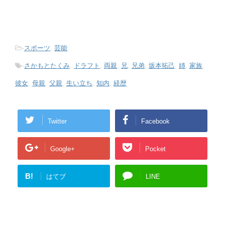
-
スポーツ
,
芸能
-
さかもとたくみ
,
ドラフト
,
両親
,
兄
,
兄弟
,
坂本拓己
,
姉
,
家族
,
彼女
,
母親
,
父親
,
生い立ち
,
知内
,
経歴
Twitter
Facebook
Google+
Pocket
B!
はてブ
LINE