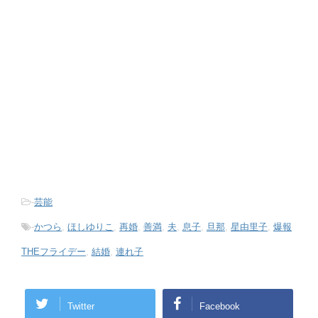
-
芸能
-
かつら
,
ほしゆりこ
,
再婚
,
善満
,
夫
,
息子
,
旦那
,
星由里子
,
爆報
THEフライデー
,
結婚
,
連れ子
Twitter
Facebook