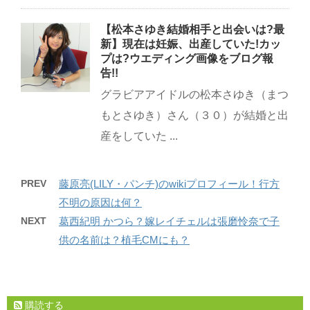
【松本さゆき結婚相手と出会いは?最
新】現在は妊娠、出産していた!カッ
プは?ウエディング画像をブログ報
告!!
グラビアアイドルの松本さゆき（まつ
もとさゆき）さん（３０）が結婚と出
産をしていた ...
PREV
藤原亮(LILY・パンチ)のwikiプロフィール！行方
不明の原因は何？
NEXT
葛西紀明 かつら？嫁レイチェルは張磨怜奈で子
供の名前は？植毛CMにも？
購読する