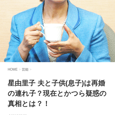
HOME
>
芸能
>
星由里子 夫と子供(息子)は再婚
の連れ子？現在とかつら疑惑の
真相とは？！