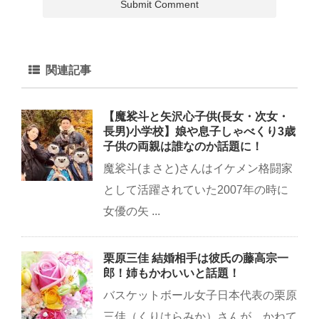
関連記事
【魔裟斗と矢沢心子供(長女・次女・
長男)小学校】娘や息子しゃべくり3歳
子供の両親は誰なのか話題に！
魔裟斗(まさと)さんはイケメン格闘家
として活躍されていた2007年の時に
女優の矢 ...
栗原三佳 結婚相手は彼氏の藤高宗一
郎！姉もかわいいと話題！
バスケットボール女子日本代表の栗原
三佳（くりはらみか）さんが、かねて