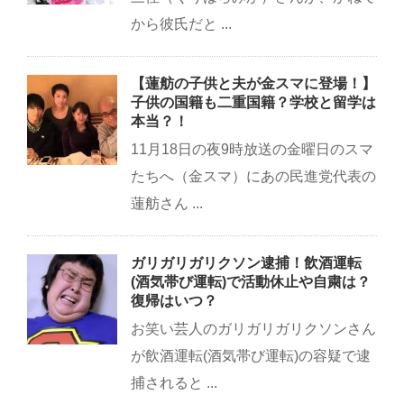
から彼氏だと ...
【蓮舫の子供と夫が金スマに登場！】
子供の国籍も二重国籍？学校と留学は
本当？！
11月18日の夜9時放送の金曜日のスマ
たちへ（金スマ）にあの民進党代表の
蓮舫さん ...
ガリガリガリクソン逮捕！飲酒運転
(酒気帯び運転)で活動休止や自粛は？
復帰はいつ？
お笑い芸人のガリガリガリクソンさん
が飲酒運転(酒気帯び運転)の容疑で逮
捕されると ...