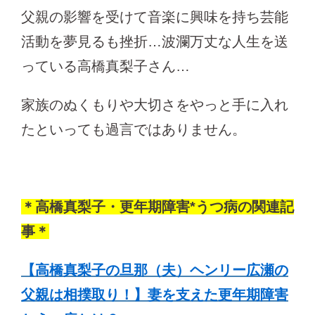
父親の影響を受けて音楽に興味を持ち芸能
活動を夢見るも挫折…波瀾万丈な人生を送
っている高橋真梨子さん…
家族のぬくもりや大切さをやっと手に入れ
たといっても過言ではありません。
＊高橋真梨子・更年期障害*うつ病の関連記
事＊
【高橋真梨子の旦那（夫）ヘンリー広瀬の
父親は相撲取り！】妻を支えた更年期障害