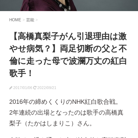
HOME
>
芸能
>
【高橋真梨子がん引退理由は激
やせ病気？】両足切断の父と不
倫に走った母で波瀾万丈の紅白
歌手！
2017/01/06
2022/09/21
2016年の締めくくりのNHK紅白歌合戦。
2年連続の出場となったのは歌手の高橋真
梨子（たかはしまりこ）さん。