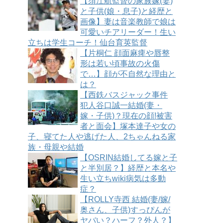
【須江航監督の家族嫁(妻)
と子供(娘・息子)と経歴と
画像】妻は音楽教師で娘は
可愛いチアリーダー！生い
立ちは学生コーチ！仙台育英監督
【片桐仁 顔面麻痺や唇整
形は若い頃事故の火傷
で…】顔が不自然な理由と
は？
【西鉄バスジャック事件
犯人谷口誠一結婚(妻・
嫁・子供)？現在の顔!被害
者と面会】塚本達子や女の
子、寝てた人や逃げた人、2ちゃんねる家
族・母親や結婚
【OSRIN結婚してる嫁と子
と半別居？】経歴と本名や
生い立ちwiki病気は多動
症？
【ROLLY寺西 結婚(妻/嫁/
奥さん、子供)すっぴんが
ヤバい？ハーフ？外人？】