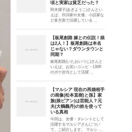
頃と実家は貧乏だった？
阿木燿子(あぎようこ)さんとい
えば、作詞家や女優、小説家な
ど多方面で活躍している ...
【板尾創路 嫁との伝説！娘
は2人！】板尾創路は本名
じゃない？ダウンタウンと
同期？
板尾創路(いたおいつじ)さんと
いえば、お笑いコンビ・130R
のボケ担当として活躍 ...
【マルシア 現在の再婚相手
の画像(松本直樹)と孫】家
族(娘ビアン)は芸能人？元
夫(大鶴義丹)の姓を使って
いる真相
今回は、女優・タレントとして
活躍するマルシアさんについ
て、ご紹介します。 マルシ ...