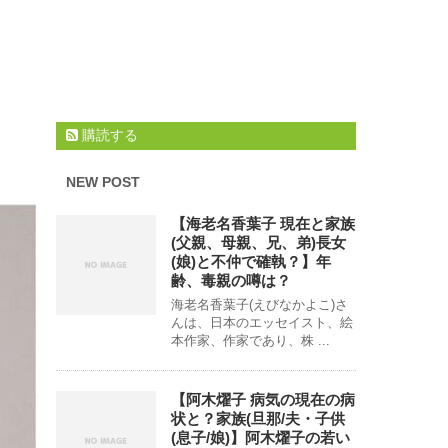
購読する
NEW POST
【海老名香葉子 現在と家族
(父親、母親、兄、弟)長女
(娘)と不仲で確執？】年
齢、毒親の噂は？
海老名香葉子(えびなかよこ)さ
んは、日本のエッセイスト、絵
本作家、作家であり、株 ...
【阿木燿子 病気の現在の病
状と？家族(旦那/夫・子供
(息子/娘)】阿木燿子の若い