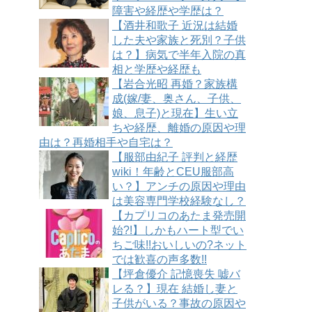
障害や経歴や学歴は？
【酒井和歌子 近況は結婚
した夫や家族と死別？子供
は？】病気で半年入院の真
相と学歴や経歴も
【岩合光昭 再婚？家族構
成(嫁/妻、奥さん、子供、
娘、息子)と現在】生い立
ちや経歴、離婚の原因や理
由は？再婚相手や自宅は？
【服部由紀子 評判と経歴
wiki！年齢とCEU服部高
い？】アンチの原因や理由
は美容専門学校経験なし？
【カプリコのあたま発売開
始?!】しかもハート型でい
ちご味!!おいしいの?ネット
では歓喜の声多数!!
【坪倉優介 記憶喪失 嘘バ
レる？】現在 結婚し妻と
子供がいる？事故の原因や