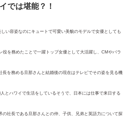
イでは堪能？！
で美しい容姿なのにキュートで可愛い美貌のモデルで女優としても
イン役を務めたことで一躍トップ女優として大活躍し、CMやバラ
社長を務める旦那さんと結婚後の現在はテレビでその姿を見る機
3人とハワイで生活をしているそうで、日本には仕事で来日する
界の社長である旦那さんとの仲、子供、兄弟と英語力について探