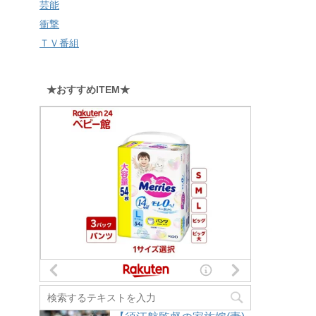
芸能
衝撃
ＴＶ番組
★おすすめITEM★