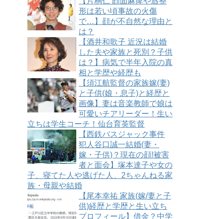
【片桐仁 顔面麻痺や唇整
形は若い頃事故の火傷
で…】顔が不自然な理由と
は？
【酒井和歌子 近況は結婚
した夫や家族と死別？子供
は？】病気で半年入院の真
相と学歴や経歴も
【須江航監督の家族嫁(妻)
と子供(娘・息子)と経歴と
画像】妻は音楽教師で娘は
可愛いチアリーダー！生い
立ちは学生コーチ！仙台育英監督
【西鉄バスジャック事件
犯人谷口誠一結婚(妻・
嫁・子供)？現在の顔!被害
者と面会】塚本達子や女の
子、寝てた人や逃げた人、2ちゃんねる家
族・母親や結婚
【尾本幸祐 家族(嫁/妻と子
供)経歴と学歴と生い立ち
プロフィール】借金？中学