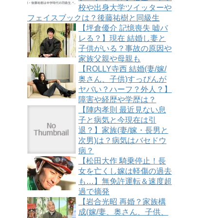
校や出身大学ツイッターや
フェイスブックは？後藤祐樹と同級生
【坪倉優介 記憶喪失 嘘バ
レる？】現在 結婚し妻と
子供がいる？事故の原因や
家族父親や母親も
【ROLLY寺西 結婚(妻/嫁/
奥さん、子供)すっぴんが
ヤバい？ハーフ？外人？】
障害や経歴や学歴は？
【陣内孝則 最近見ない息
子と病気と今現在は引
退？】家族(妻/嫁・長男と
次男)は？病気はバセドウ
病？
【松田大作 騎乗停止！長
女を亡くし嫁は軽傷の過去
も…】無免許運転＆速度超
過で摘発
【岩合光昭 再婚？家族構
成(嫁/妻、奥さん、子供、