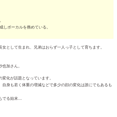
。
を結成しボーカルを務めている。
長女として生まれ、兄弟はおらず一人っ子として育ちます。
沙也加さん。
の変化が話題となっています。
、自身も若く体重の増減などで多少の顔の変化は誰にでもあるも
もでる始末…