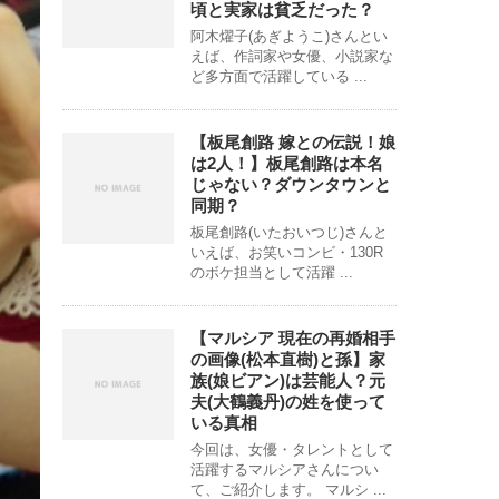
頃と実家は貧乏だった？
阿木燿子(あぎようこ)さんとい
えば、作詞家や女優、小説家な
ど多方面で活躍している ...
【板尾創路 嫁との伝説！娘
は2人！】板尾創路は本名
じゃない？ダウンタウンと
同期？
板尾創路(いたおいつじ)さんと
いえば、お笑いコンビ・130R
のボケ担当として活躍 ...
【マルシア 現在の再婚相手
の画像(松本直樹)と孫】家
族(娘ビアン)は芸能人？元
夫(大鶴義丹)の姓を使って
いる真相
今回は、女優・タレントとして
活躍するマルシアさんについ
て、ご紹介します。 マルシ ...