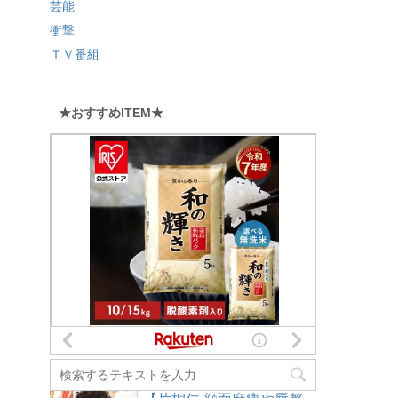
芸能
衝撃
ＴＶ番組
★おすすめITEM★