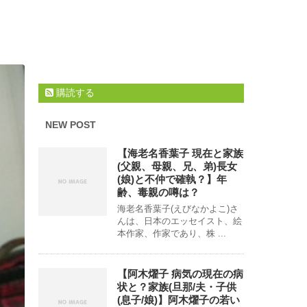
購読する
NEW POST
【海老名香葉子 現在と家族
(父親、母親、兄、弟)長女
(娘)と不仲で確執？】年
齢、毒親の噂は？
海老名香葉子(えびなかよこ)さ
んは、日本のエッセイスト、絵
本作家、作家であり、株 ...
【阿木燿子 病気の現在の病
状と？家族(旦那/夫・子供
(息子/娘)】阿木燿子の若い