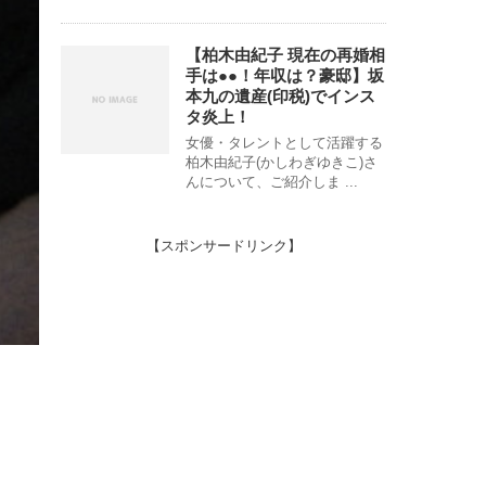
【柏木由紀子 現在の再婚相
手は●●！年収は？豪邸】坂
本九の遺産(印税)でインス
タ炎上！
女優・タレントとして活躍する
柏木由紀子(かしわぎゆきこ)さ
んについて、ご紹介しま ...
【スポンサードリンク】