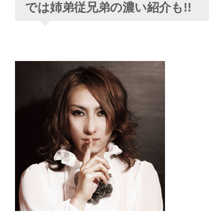
では姉弟従兄弟の濃い紹介も!!