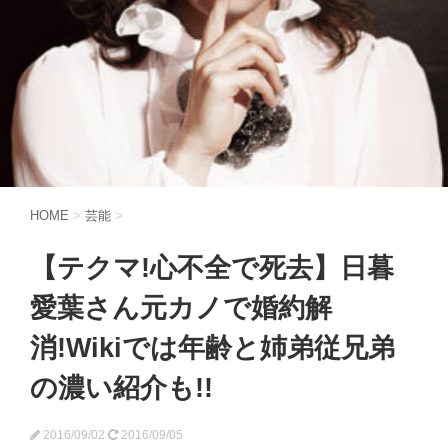
HOME
>
芸能
>
【テクマ!心不全で死去】日暮
愛葉さん元カノで婚約解
消!Wikiでは年齢と姉弟従兄弟
の濃い紹介も!!
2016/09/02
2016/09/05