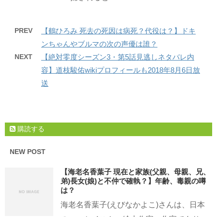
PREV
【鶴ひろみ 死去の死因は病死？代役は？】ドキ
ンちゃんやブルマの次の声優は誰？
NEXT
【絶対零度シーズン3・第5話見逃しネタバレ内
容】道枝駿佑wikiプロフィールも2018年8月6日放
送
購読する
NEW POST
【海老名香葉子 現在と家族(父親、母親、兄、
弟)長女(娘)と不仲で確執？】年齢、毒親の噂
は？
海老名香葉子(えびなかよこ)さんは、日本