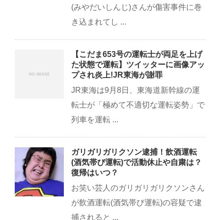
(みやだいしんじ)さんが傷害事件に巻
き込まれてし ...
【こだま653号の運転士が両足を上げ
た状態で運転】ツイッターに画像アッ
プされ炎上!JR東海が謝罪
JR東海は9月8日、東海道新幹線の運
転士が「極めて不適切な運転姿勢」で
列車を運転 ...
ガリガリガリクソン逮捕！飲酒運転
(酒気帯び運転)で活動休止や自粛は？
復帰はいつ？
お笑い芸人のガリガリガリクソンさん
が飲酒運転(酒気帯び運転)の容疑で逮
捕されると ...