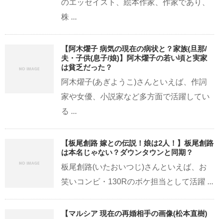
のエッセイスト、絵本作家、作家であり、
株 ...
【阿木燿子 病気の現在の病状と？家族(旦那/
夫・子供(息子/娘)】阿木燿子の若い頃と実家
は貧乏だった？
阿木燿子(あぎようこ)さんといえば、作詞
家や女優、小説家など多方面で活躍してい
る ...
【板尾創路 嫁との伝説！娘は2人！】板尾創路
は本名じゃない？ダウンタウンと同期？
板尾創路(いたおいつじ)さんといえば、お
笑いコンビ・130Rのボケ担当として活躍 ...
【マルシア 現在の再婚相手の画像(松本直樹)