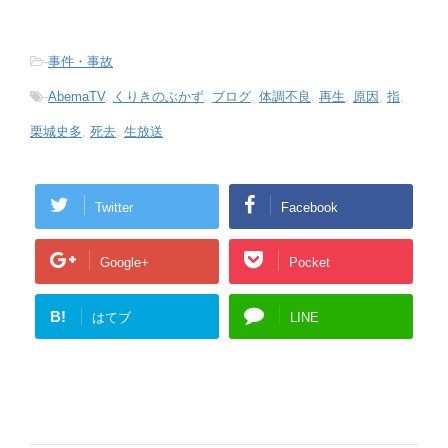
-
事件・事故
-
AbemaTV
,
くりきのぶかず
,
ブログ
,
体調不良
,
再生
,
原因
,
指
,
栗城史多
,
死去
,
生放送
Twitter
Facebook
Google+
Pocket
B!
はてブ
LINE