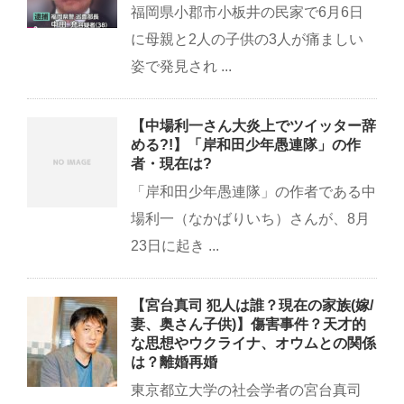
福岡県小郡市小板井の民家で6月6日
に母親と2人の子供の3人が痛ましい
姿で発見され ...
【中場利一さん大炎上でツイッター辞
める?!】「岸和田少年愚連隊」の作
者・現在は?
「岸和田少年愚連隊」の作者である中
場利一（なかばりいち）さんが、8月
23日に起き ...
【宮台真司 犯人は誰？現在の家族(嫁/
妻、奥さん子供)】傷害事件？天才的
な思想やウクライナ、オウムとの関係
は？離婚再婚
東京都立大学の社会学者の宮台真司