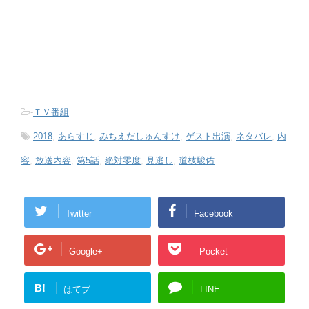
-
ＴＶ番組
-
2018
,
あらすじ
,
みちえだしゅんすけ
,
ゲスト出演
,
ネタバレ
,
内
容
,
放送内容
,
第5話
,
絶対零度
,
見逃し
,
道枝駿佑
Twitter
Facebook
Google+
Pocket
B!
はてブ
LINE