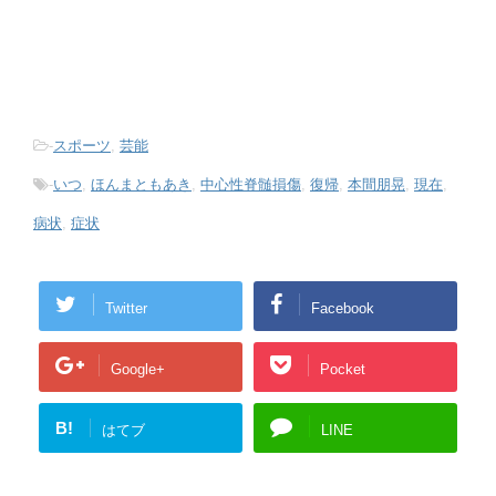
-
スポーツ
,
芸能
-
いつ
,
ほんまともあき
,
中心性脊髄損傷
,
復帰
,
本間朋晃
,
現在
,
病状
,
症状
Twitter
Facebook
Google+
Pocket
B!
はてブ
LINE