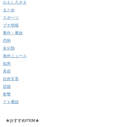
おもしろネタ
まとめ
スポーツ
プチ情報
事件・事故
恐怖
未分類
海外ニュース
知恵
美容
自然災害
芸能
衝撃
ＴＶ番組
★おすすめITEM★