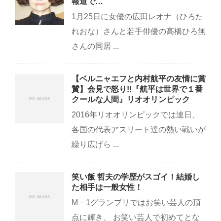
報道で…
1月25日に女優の広田レオナ（ひろた
れおな）さんと若手俳優の高橋ひろ無
さんの同居 ...
【ベルニャエフと内村航平の友情に賞
賛】会見で怒り!!『航平は世界で１番
クールな人間』リオオリンピック
2016年リオオリンピックでは連日、
各国の代表アスリート達の熱い戦いが
繰り広げら ...
笑い飯 哲夫の学歴がスゴイ！結婚し
た相手は一般女性！
M－1グランプリではお笑い芸人の頂
点に輝き、 お笑い芸人で初めてとな