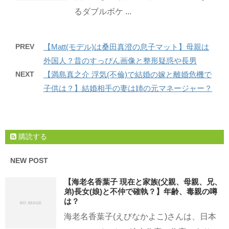
るダブルボケ ...
PREV
【Matt(モデル)は桑田真澄の息子マット】母親は
外国人？昔のすっぴん画像と整形疑惑や長男
NEXT
【満島真之介 浮気(不倫)で結婚の嫁と離婚危機で
子供は？】結婚相手の妻は姉の元マネージャー？
購読する
NEW POST
【海老名香葉子 現在と家族(父親、母親、兄、
弟)長女(娘)と不仲で確執？】年齢、毒親の噂
は？
海老名香葉子(えびなかよこ)さんは、日本