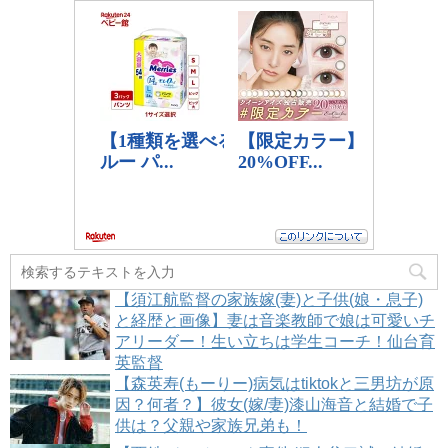
【須江航監督の家族嫁(妻)と子供(娘・息子)
と経歴と画像】妻は音楽教師で娘は可愛いチ
アリーダー！生い立ちは学生コーチ！仙台育
英監督
【森英寿(もーりー)病気はtiktokと三男坊が原
因？何者？】彼女(嫁/妻)漆山海音と結婚で子
供は？父親や家族兄弟も！