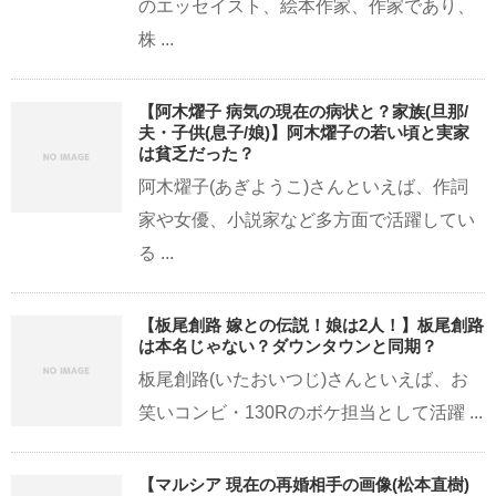
のエッセイスト、絵本作家、作家であり、
株 ...
【阿木燿子 病気の現在の病状と？家族(旦那/
夫・子供(息子/娘)】阿木燿子の若い頃と実家
は貧乏だった？
阿木燿子(あぎようこ)さんといえば、作詞
家や女優、小説家など多方面で活躍してい
る ...
【板尾創路 嫁との伝説！娘は2人！】板尾創路
は本名じゃない？ダウンタウンと同期？
板尾創路(いたおいつじ)さんといえば、お
笑いコンビ・130Rのボケ担当として活躍 ...
【マルシア 現在の再婚相手の画像(松本直樹)