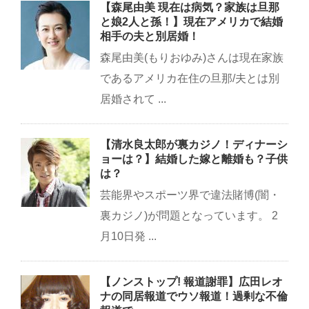
【森尾由美 現在は病気？家族は旦那
と娘2人と孫！】現在アメリカで結婚
相手の夫と別居婚！
森尾由美(もりおゆみ)さんは現在家族
であるアメリカ在住の旦那/夫とは別
居婚されて ...
【清水良太郎が裏カジノ！ディナーシ
ョーは？】結婚した嫁と離婚も？子供
は？
芸能界やスポーツ界で違法賭博(闇・
裏カジノ)が問題となっています。 2
月10日発 ...
【ノンストップ! 報道謝罪】広田レオ
ナの同居報道でウソ報道！過剰な不倫