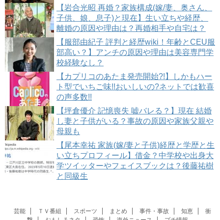
【岩合光昭 再婚？家族構成(嫁/妻、奥さん、
子供、娘、息子)と現在】生い立ちや経歴、
離婚の原因や理由は？再婚相手や自宅は？
【服部由紀子 評判と経歴wiki！年齢とCEU服
部高い？】アンチの原因や理由は美容専門学
校経験なし？
【カプリコのあたま発売開始?!】しかもハー
ト型でいちご味!!おいしいの?ネットでは歓喜
の声多数!!
【坪倉優介 記憶喪失 嘘バレる？】現在 結婚
し妻と子供がいる？事故の原因や家族父親や
母親も
【尾本幸祐 家族(嫁/妻と子供)経歴と学歴と生
い立ちプロフィール】借金？中学校や出身大
学ツイッターやフェイスブックは？後藤祐樹
と同級生
芸能
ＴＶ番組
スポーツ
まとめ
事件・事故
知恵
衝