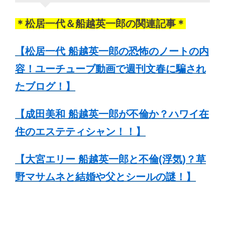
＊松居一代＆船越英一郎の関連記事＊
【松居一代 船越英一郎の恐怖のノートの内
容！ユーチューブ動画で週刊文春に騙され
たブログ！】
【成田美和 船越英一郎が不倫か？ハワイ在
住のエステティシャン！！】
【大宮エリー 船越英一郎と不倫(浮気)？草
野マサムネと結婚や父とシールの謎！】