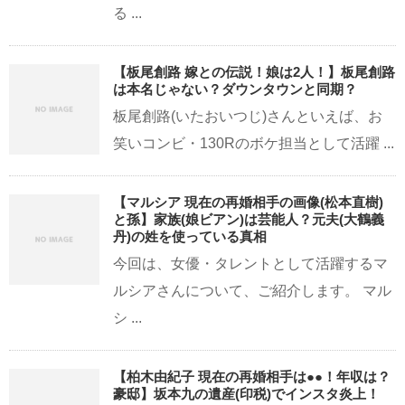
る ...
【板尾創路 嫁との伝説！娘は2人！】板尾創路
は本名じゃない？ダウンタウンと同期？
板尾創路(いたおいつじ)さんといえば、お
笑いコンビ・130Rのボケ担当として活躍 ...
【マルシア 現在の再婚相手の画像(松本直樹)
と孫】家族(娘ビアン)は芸能人？元夫(大鶴義
丹)の姓を使っている真相
今回は、女優・タレントとして活躍するマ
ルシアさんについて、ご紹介します。 マル
シ ...
【柏木由紀子 現在の再婚相手は●●！年収は？
豪邸】坂本九の遺産(印税)でインスタ炎上！