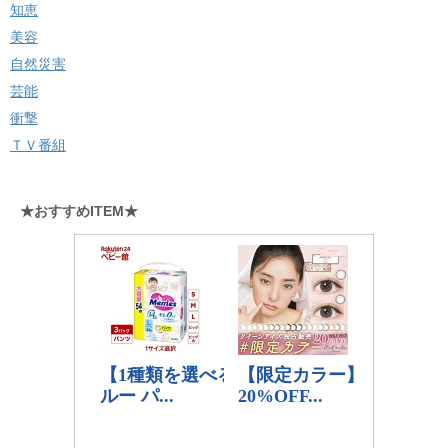
知恵
美容
自然災害
芸能
衝撃
ＴＶ番組
★おすすめITEM★