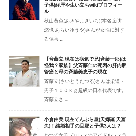
子供)経歴や生い立ちwikiプロフィー
ル
秋山黄色(あきやまきいろ)(本名:新井
悠也 あらいゆうや)さんが女性に対す
る傷害 ...
【斉藤立 現在は病気で兄(斉藤一郎)は
怪我？家族】父斉藤仁の死因の肝内胆
管癌と母の斉藤美恵子の現在
斉藤立(さいとうたつる)さんは柔道・
男子１００ｋｇ超級の日本代表です。
斉藤立さ ...
小倉由美 現在てんぷら屋(天婦羅 天冨
久)！結婚相手の旦那と子供3人は？
かつて女子プロレスのアイドルレスラ