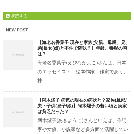
購読する
NEW POST
【海老名香葉子 現在と家族(父親、母親、兄、
弟)長女(娘)と不仲で確執？】年齢、毒親の噂
は？
海老名香葉子(えびなかよこ)さんは、日本
のエッセイスト、絵本作家、作家であり、
株 ...
【阿木燿子 病気の現在の病状と？家族(旦那/
夫・子供(息子/娘)】阿木燿子の若い頃と実家
は貧乏だった？
阿木燿子(あぎようこ)さんといえば、作詞
家や女優、小説家など多方面で活躍してい