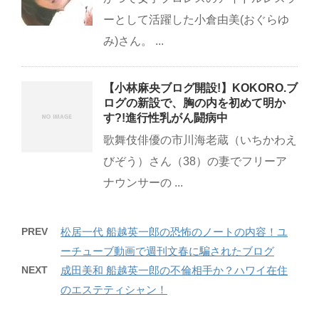
ーとして活躍した小倉由美(おぐらゆ
み)さん。 ...
【小林麻央ブログ開設!】KOKORO.ブ
ログの新設で、胸の内を初めて明か
す?!進行性乳がん闘病中
歌舞伎俳優の市川海老蔵（いちかわえ
びぞう）さん（38）の妻でフリーア
ナウンサーの ...
PREV
松居一代 船越英一郎の恐怖のノートの内容！ユ
ーチューブ動画で週刊文春に騙されたブログ
NEXT
成田美和 船越英一郎の不倫相手か？ハワイ在住
のエステティシャン！