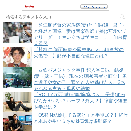
【須江航監督の家族嫁(妻)と子供(娘・息子)
と経歴と画像】妻は音楽教師で娘は可愛いチ
アリーダー！生い立ちは学生コーチ！仙台育
英監督
【片桐仁 顔面麻痺や唇整形は若い頃事故の
火傷で…】顔が不自然な理由とは？
【西鉄バスジャック事件 犯人谷口誠一結婚
(妻・嫁・子供)？現在の顔!被害者と面会】塚
本達子や女の子、寝てた人や逃げた人、2ち
ゃんねる家族・母親や結婚
【ROLLY寺西 結婚(妻/嫁/奥さん、子供)すっ
ぴんがヤバい？ハーフ？外人？】障害や経歴
や学歴は？
【OSRIN結婚してる嫁と子と半別居？】経歴
と本名や生い立ちwiki病気は多動症？