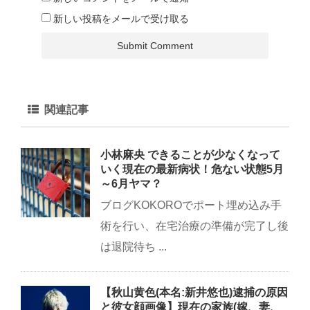
新しい投稿をメールで受け取る
関連記事
小林麻央 できることが少なくなって
いく現在の最新病状！危ない状態5月
～6月ヤマ？
ブログKOKOROでポート埋め込み手
術を行い、在宅治療の準備が完了し後
は退院待ち ...
【秋山黄色(本名:新井悠也)逮捕の原因
と彼女顔画像】現在の家族(嫁、妻、