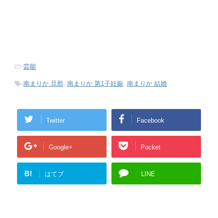
-
芸能
-
南まりか 旦那
,
南まりか 第1子妊娠
,
南まりか 結婚
Twitter
Facebook
Google+
Pocket
B!
はてブ
LINE