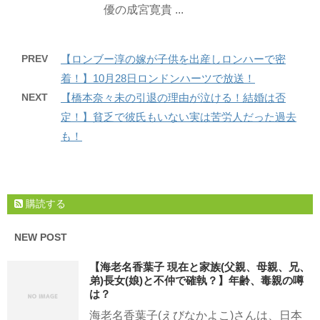
優の成宮寛貴 ...
PREV
【ロンブー淳の嫁が子供を出産しロンハーで密
着！】10月28日ロンドンハーツで放送！
NEXT
【橋本奈々未の引退の理由が泣ける！結婚は否
定！】貧乏で彼氏もいない実は苦労人だった過去
も！
購読する
NEW POST
【海老名香葉子 現在と家族(父親、母親、兄、
弟)長女(娘)と不仲で確執？】年齢、毒親の噂
は？
海老名香葉子(えびなかよこ)さんは、日本