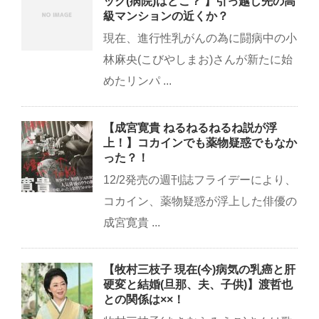
ック(病院)はどこ？ 】引っ越し先の高
級マンションの近くか？
現在、進行性乳がんの為に闘病中の小
林麻央(こびやしまお)さんが新たに始
めたリンパ ...
【成宮寛貴 ねるねるねるね説が浮
上！】コカインでも薬物疑惑でもなか
った？！
12/2発売の週刊誌フライデーにより、
コカイン、薬物疑惑が浮上した俳優の
成宮寛貴 ...
【牧村三枝子 現在(今)病気の乳癌と肝
硬変と結婚(旦那、夫、子供)】渡哲也
との関係は××！