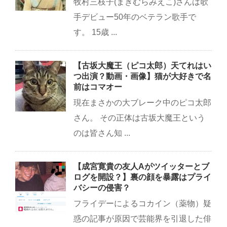
牧村三枝子(まきむらみえこ)さんは歌
手デビュー50年のベテラン歌手で
す。 15歳 ...
【古坂大魔王（ピコ太郎）天てれはい
つ出演？動画・画像】猫が大好きで名
前はコマオー
現在まさかの大ブレーク中のピコ太郎
さん。 その正体は古坂大魔王という
のは皆さん知 ...
【成宮寛貴の友人Aがツイッターとブ
ログを開設？】裏の顔を暴露はプライ
バシーの侵害？
フライデーによるコカイン（薬物）疑
惑の記事が原因で芸能界を引退した俳