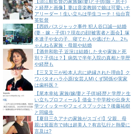
【須江航監督の家族嫁(妻)と子供(娘・息子)
と経歴と画像】妻は音楽教師で娘は可愛いチ
アリーダー！生い立ちは学生コーチ！仙台育
英監督
【西鉄バスジャック事件 犯人谷口誠一結婚
(妻・嫁・子供)？現在の顔!被害者と面会】塚
本達子や女の子、寝てた人や逃げた人、2ち
ゃんねる家族・母親や結婚
【酒井和歌子 近況は結婚した夫や家族と死
別？子供は？】病気で半年入院の真相と学歴
や経歴も
【三又又三が松本人志に絶縁された理由】ク
ワバタオハラ小原(女芸人M)くず関係や実家
は歯科医？
【尾本幸祐 家族(嫁/妻と子供)経歴と学歴と生
い立ちプロフィール】借金？中学校や出身大
学ツイッターやフェイスブックは？後藤祐樹
と同級生
【夏目三久アナの家族がスゴイ!】父親、母
親は箕面市で姉は超美人？有吉弘行と熱愛に
言及は?