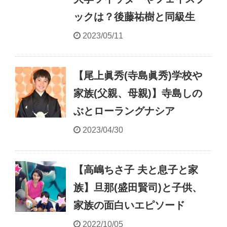
ックは？後藤祐樹と同級生
2023/05/11
【尾上眞秀(寺島眞秀)学校や
家族(父親、母親)】寺島しの
ぶとローラングナシア
2023/04/30
【高嶋ちさ子 夫と息子と家
族】旦那(盛田賢司)と子供、
家族の面白いエピソード
2022/10/05