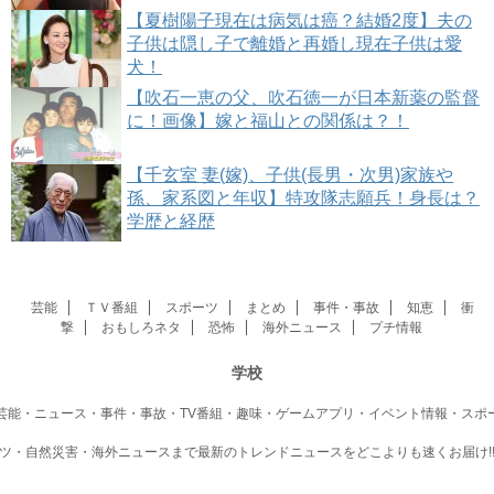
【夏樹陽子現在は病気は癌？結婚2度】夫の
子供は隠し子で離婚と再婚し現在子供は愛
犬！
【吹石一恵の父、吹石徳一が日本新薬の監督
に！画像】嫁と福山との関係は？！
【千玄室 妻(嫁)、子供(長男・次男)家族や
孫、家系図と年収】特攻隊志願兵！身長は？
学歴と経歴
芸能
ＴＶ番組
スポーツ
まとめ
事件・事故
知恵
衝
撃
おもしろネタ
恐怖
海外ニュース
プチ情報
学校
芸能・ニュース・事件・事故・TV番組・趣味・ゲームアプリ・イベント情報・スポ
ツ・自然災害・海外ニュースまで最新のトレンドニュースをどこよりも速くお届け!