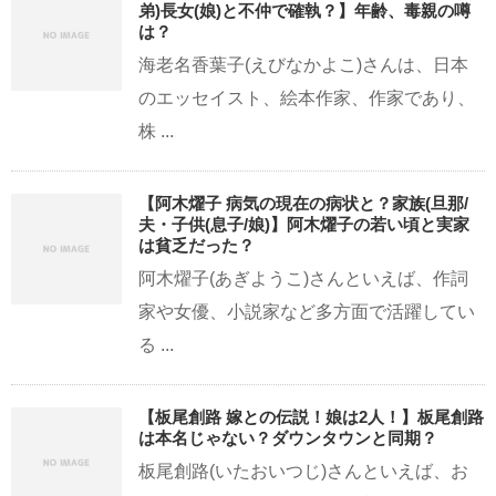
弟)長女(娘)と不仲で確執？】年齢、毒親の噂
は？
海老名香葉子(えびなかよこ)さんは、日本
のエッセイスト、絵本作家、作家であり、
株 ...
【阿木燿子 病気の現在の病状と？家族(旦那/
夫・子供(息子/娘)】阿木燿子の若い頃と実家
は貧乏だった？
阿木燿子(あぎようこ)さんといえば、作詞
家や女優、小説家など多方面で活躍してい
る ...
【板尾創路 嫁との伝説！娘は2人！】板尾創路
は本名じゃない？ダウンタウンと同期？
板尾創路(いたおいつじ)さんといえば、お