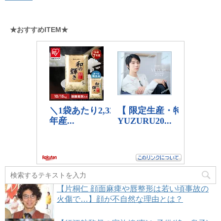
★おすすめITEM★
【片桐仁 顔面麻痺や唇整形は若い頃事故の
火傷で…】顔が不自然な理由とは？