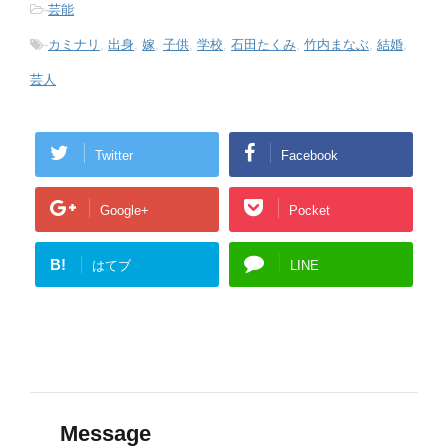
-
芸能
-
カミナリ
,
出身
,
嫁
,
子供
,
学校
,
石田たくみ
,
竹内まなぶ
,
結婚
,
芸人
Twitter
Facebook
Google+
Pocket
B!
はてブ
LINE
Message