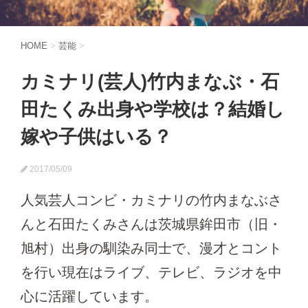
HOME
>
芸能
>
カミナリ(芸人)竹内まなぶ・石
田たくみ出身や学校は？結婚し
嫁や子供はいる？
2017/05/09
人気芸人コンビ・カミナリの竹内まなぶさ
んと石田たくみさんは茨城県鉾田市（旧・
旭村）出身の馴染み同士で、漫才とコント
を行い現在はライブ、テレビ、ラジオを中
心に活躍しています。