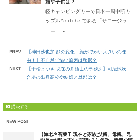
婚や子供は？
軽キャンピングカーで日本一周中断カ
ップルYouTuberである「サニージャ
ーニー ...
PREV
【神田沙也加 顔の変化！顔がでかい大きいの理
由！】不自然で怖い原因は整形？
NEXT
【平松まゆき 現在の弁護士の事務所】司法試験
合格の出身高校や結婚と旦那は？
購読する
NEW POST
【海老名香葉子 現在と家族(父親、母親、兄、