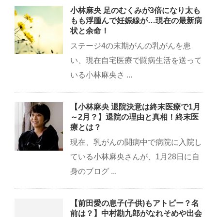
小林麻央 足のむくみが3倍になり太も
もも浮腫んで妊娠線が…現在の最新病
状と余命！
ステージ4の末期がんの乳がんを患
い、現在自宅医療で闘病生活を送って
いる小林麻央さ ...
【小林麻央 退院決意は終末医療で1月
～2月？】退院の理由と真相！終末医
療とは？
現在、乳がんの闘病中で病院に入院し
ている小林麻央さんが、1月28日に自
身のブログ ...
【前田愛の息子(子供)もアトピー？名
前は？】中村勘九郎がなれそめや出会