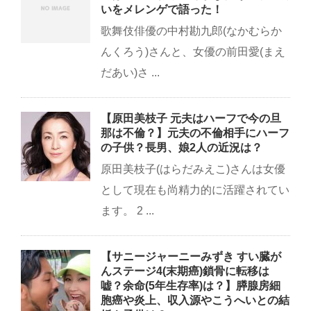
いをメレンゲで語った！
歌舞伎俳優の中村勘九郎(なかむらか
んくろう)さんと、女優の前田愛(まえ
だあい)さ ...
【原田美枝子 元夫はハーフで今の旦
那は不倫？】元夫の不倫相手にハーフ
の子供？長男、娘2人の近況は？
原田美枝子(はらだみえこ)さんは女優
として現在も尚精力的に活躍されてい
ます。 2 ...
【サニージャーニーみずき すい臓が
んステージ4(末期癌)鎖骨に転移は
嘘？余命(5年生存率)は？】膵腺房細
胞癌や炎上、収入源やこうへいとの結