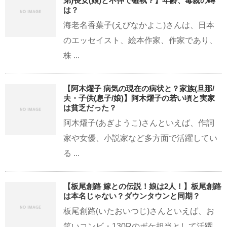
弟)長女(娘)と不仲で確執？】年齢、毒親の噂
は？
海老名香葉子(えびなかよこ)さんは、日本
のエッセイスト、絵本作家、作家であり、
株 ...
【阿木燿子 病気の現在の病状と？家族(旦那/
夫・子供(息子/娘)】阿木燿子の若い頃と実家
は貧乏だった？
阿木燿子(あぎようこ)さんといえば、作詞
家や女優、小説家など多方面で活躍してい
る ...
【板尾創路 嫁との伝説！娘は2人！】板尾創路
は本名じゃない？ダウンタウンと同期？
板尾創路(いたおいつじ)さんといえば、お
笑いコンビ・130Rのボケ担当として活躍 ...