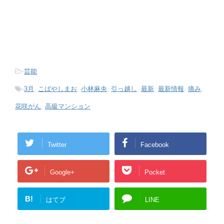
-
芸能
-
3月
,
こばやしまお
,
小林麻央
,
引っ越し
,
最新
,
最新情報
,
痛み
,
花咲がん
,
高級マンション
Twitter
Facebook
Google+
Pocket
B!
はてブ
LINE