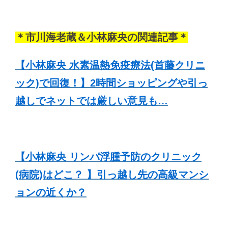
＊市川海老蔵＆小林麻央の関連記事＊
【小林麻央 水素温熱免疫療法(首藤クリニ
ック)で回復！】2時間ショッピングや引っ
越しでネットでは厳しい意見も…
【小林麻央 リンパ浮腫予防のクリニック
(病院)はどこ？ 】引っ越し先の高級マンシ
ョンの近くか？