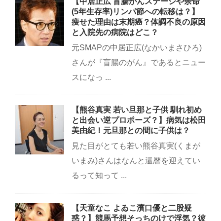
【中居正広 盲腸がんステージや余命
(5年生存率)リンパ節への転移は？】
痩せた理由は末期癌？体調不良の原因
と入院先の病院はどこ？
元SMAPの中居正広(なかいまさひろ)
さんが『盲腸のがん』であるとニュー
スになっ ...
【熊谷真実 若い旦那と子供 馴れ初め
と出会い逆プロポーズ？】病気は松田
美由紀！元旦那との間に子供は？
見た目がとても若い熊谷真実(くまが
いまみ)さんはなんと還暦を迎えてい
るって知って ...
【天童なこ よゐこ濱口優と二股疑
惑？】競馬予想そっちのけで浮気？彼