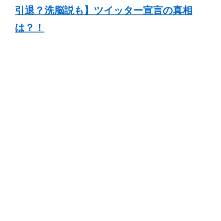
引退？洗脳説も】ツイッター宣言の真相
は？！