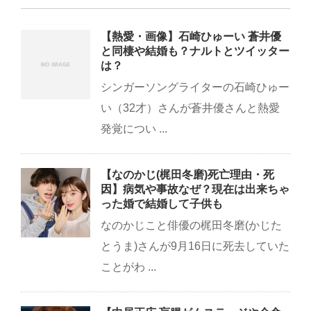
【熱愛・画像】石崎ひゅーい 蒼井優
と同棲や結婚も？ナルトとツイッター
は？
シンガーソングライターの石崎ひゅー
い（32才）さんが蒼井優さんと熱愛
発覚につい ...
【なのかじ(梶田冬磨)死亡理由・死
因】病気や事故なぜ？現在は出来ちゃ
った婚で結婚して子供も
なのかじこと俳優の梶田冬磨(かじた
とうま)さんが9月16日に死去していた
ことがわ ...