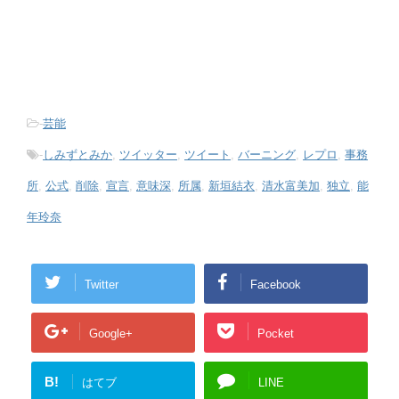
-
芸能
-
しみずとみか
,
ツイッター
,
ツイート
,
バーニング
,
レプロ
,
事務
所
,
公式
,
削除
,
宣言
,
意味深
,
所属
,
新垣結衣
,
清水富美加
,
独立
,
能
年玲奈
Twitter
Facebook
Google+
Pocket
B!
はてブ
LINE