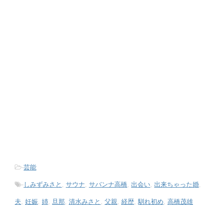
-
芸能
-
しみずみさと
,
サウナ
,
サバンナ高橋
,
出会い
,
出来ちゃった婚
,
夫
,
妊娠
,
姉
,
旦那
,
清水みさと
,
父親
,
経歴
,
馴れ初め
,
高橋茂雄