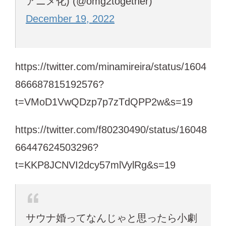
アニメ化) (@omg2together)
December 19, 2022
https://twitter.com/minamireira/status/1604
866687815192576?
t=VMoD1VwQDzp7p7zTdQPP2w&s=19
https://twitter.com/f80230490/status/16048
66447624503296?
t=KKP8JCNVI2dcy57mlVylRg&s=19
サウナ婚ってなんじゃと思ったら小劇