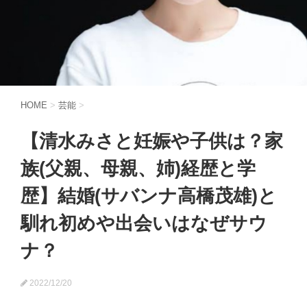
HOME
>
芸能
>
【清水みさと妊娠や子供は？家
族(父親、母親、姉)経歴と学
歴】結婚(サバンナ高橋茂雄)と
馴れ初めや出会いはなぜサウ
ナ？
2022/12/20