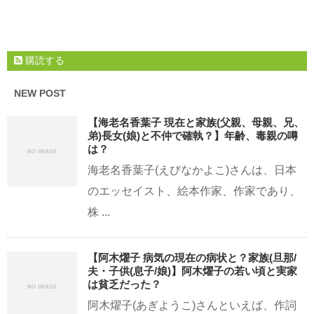
購読する
NEW POST
【海老名香葉子 現在と家族(父親、母親、兄、
弟)長女(娘)と不仲で確執？】年齢、毒親の噂
は？
海老名香葉子(えびなかよこ)さんは、日本
のエッセイスト、絵本作家、作家であり、
株 ...
【阿木燿子 病気の現在の病状と？家族(旦那/
夫・子供(息子/娘)】阿木燿子の若い頃と実家
は貧乏だった？
阿木燿子(あぎようこ)さんといえば、作詞