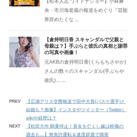
【松本人志 ワイドナショー】小林麻
央・市川海老蔵の報道をめぐり『芸能
界辞めたくな ...
【倉持明日香 スキャンダルで父親と
母親は？】手ぶらと彼氏の真相と謝罪
の写真や画像！
元AKBの倉持明日香(くらもちさやか)
さんの数々のスキャンダル(手ぶらや
彼氏)… ...
PREV
【広瀬アリス交際報道で田中大貴(バスケ選手)と
結婚も？画像】インスタやツイッター（Twitter）
wikiや経歴は？
NEXT
【松田大作 騎乗停止！長女を亡くし嫁は軽傷の
過去も…】無免許運転＆速度超過で摘発