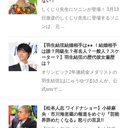
ない！
しくじり先生にソニンが登場！ 3月13
日放送のしくじり先生に登場するソニ
ンは、元 ...
【羽生結弦結婚相手は●● ！結婚相手
は誰？同級生？有名人？一般人？スケ
ーター？】羽生結弦の歴代彼女遍歴
は？
オリンピック2年連続金メダリストの
羽生結弦(はにゅうゆづる)さんが、公
式snsで ...
【松本人志 ワイドナショー】小林麻
央・市川海老蔵の報道をめぐり『芸能
界辞めたくなる』怒りの言及!!