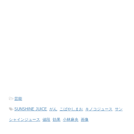
-
芸能
-
SUNSHINE JUICE
,
がん
,
こばやしまお
,
キノコジュース
,
サン
シャインジュース
,
値段
,
効果
,
小林麻央
,
画像