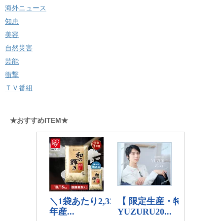
海外ニュース
知恵
美容
自然災害
芸能
衝撃
ＴＶ番組
★おすすめITEM★