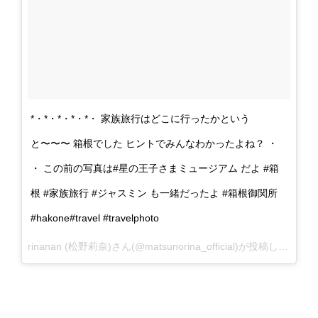
*・*・*・*・*・ 家族旅行はどこに行ったかという
と〜〜〜 箱根でした ヒントでみんなわかったよね？ ・
・ この前の写真は#星の王子さまミュージアム だよ #箱
根 #家族旅行 #ジャスミン も一緒だったよ #箱根御関所
#hakone#travel #travelphoto
rinanan (松野莉奈)さん(@matsunorina_official)が投稿した写真 -