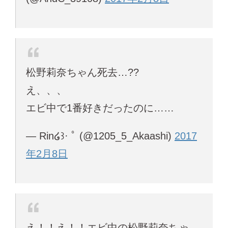
松野莉奈ちゃん死去…??
え、、、
エビ中で1番好きだったのに……
— Rin໒꒱· ﾟ (@1205_5_Akaashi)
2017
年2月8日
え！！え！！エビ中の松野莉奈ちゃ