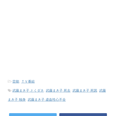
-
芸能
,
ＴＶ番組
-
武藤まき子 とくダネ
,
武藤まき子 死去
,
武藤まき子 死因
,
武藤
まき子 独身
,
武藤まき子 虚血性心不全