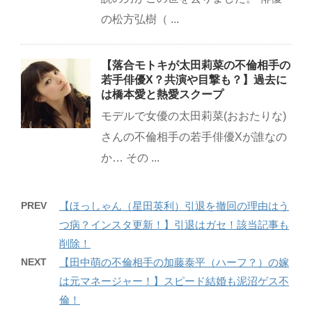
の松方弘樹（ ...
【落合モトキが太田莉菜の不倫相手の
若手俳優X？共演や目撃も？】過去に
は橋本愛と熱愛スクープ
モデルで女優の太田莉菜(おおたりな)
さんの不倫相手の若手俳優Xが誰なの
か… その ...
PREV
【ほっしゃん（星田英利）引退を撤回の理由はう
つ病？インスタ更新！】引退はガセ！該当記事も
削除！
NEXT
【田中萌の不倫相手の加藤泰平（ハーフ？）の嫁
は元マネージャー！】スピード結婚も泥沼ゲス不
倫！