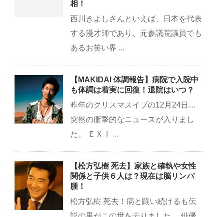
相！
西川きよしさんといえば、日本を代表
する漫才師であり、元参議院議員でも
あるお笑い界 ...
【MAKIDAI 体調報告】病院で入院中
も体調は着実に回復！退院はいつ？
昨年のクリスマスイブの12月24日…
突然の衝撃的なニュースが入りまし
た。 ＥＸＩ ...
【松方弘樹 死去】家族と確執や女性
関係と子供６人は？現在は脳リンパ
腫！
松方弘樹 死去！病と闘い続けるも伝
説の男がこの世を去りました。 俳優