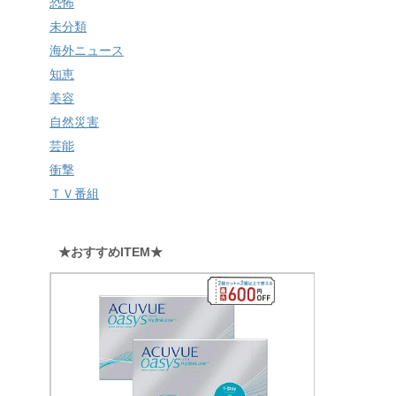
恐怖
未分類
海外ニュース
知恵
美容
自然災害
芸能
衝撃
ＴＶ番組
★おすすめITEM★