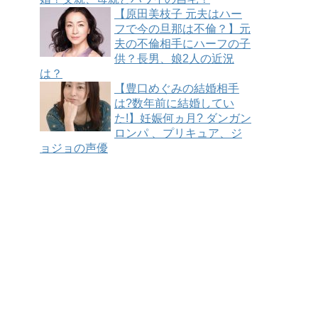
【原田美枝子 元夫はハー
フで今の旦那は不倫？】元
夫の不倫相手にハーフの子
供？長男、娘2人の近況
は？
【豊口めぐみの結婚相手
は?数年前に結婚してい
た!】妊娠何ヵ月? ダンガン
ロンパ 、プリキュア、ジ
ョジョの声優