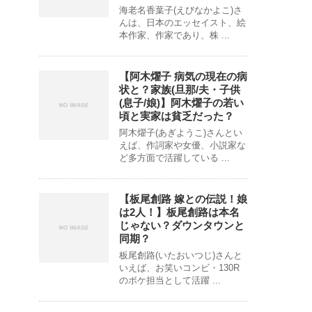
海老名香葉子(えびなかよこ)さ
んは、日本のエッセイスト、絵
本作家、作家であり、株 ...
【阿木燿子 病気の現在の病
状と？家族(旦那/夫・子供
(息子/娘)】阿木燿子の若い
頃と実家は貧乏だった？
阿木燿子(あぎようこ)さんとい
えば、作詞家や女優、小説家な
ど多方面で活躍している ...
【板尾創路 嫁との伝説！娘
は2人！】板尾創路は本名
じゃない？ダウンタウンと
同期？
板尾創路(いたおいつじ)さんと
いえば、お笑いコンビ・130R
のボケ担当として活躍 ...