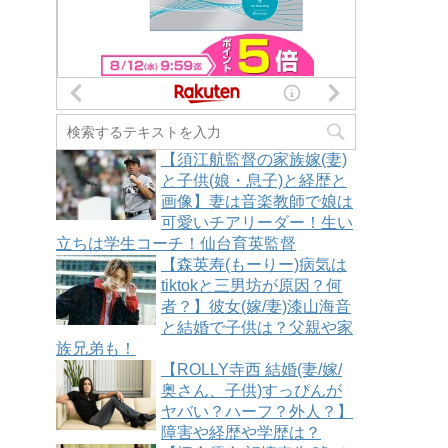
【須江航監督の家族嫁(妻)
と子供(娘・息子)と経歴と
画像】妻は音楽教師で娘は
可愛いチアリーダー！生い
立ちは学生コーチ！仙台育英監督
【森英寿(もーりー)病気は
tiktokと三男坊が原因？何
者？】彼女(嫁/妻)漆山海音
と結婚で子供は？父親や家
族兄弟も！
【ROLLY寺西 結婚(妻/嫁/
奥さん、子供)すっぴんが
ヤバい？ハーフ？外人？】
障害や経歴や学歴は？