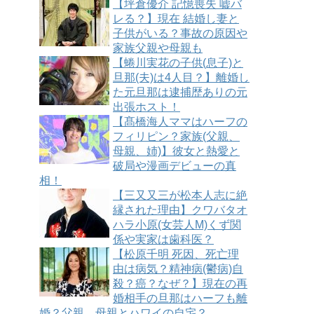
【坪倉優介 記憶喪失 嘘バ
レる？】現在 結婚し妻と
子供がいる？事故の原因や
家族父親や母親も
【蜷川実花の子供(息子)と
旦那(夫)は4人目？】離婚し
た元旦那は逮捕歴ありの元
出張ホスト！
【髙橋海人ママはハーフの
フィリピン？家族(父親、
母親、姉)】彼女と熱愛と
破局や漫画デビューの真
相！
【三又又三が松本人志に絶
縁された理由】クワバタオ
ハラ小原(女芸人M)くず関
係や実家は歯科医？
【松原千明 死因、死亡理
由は病気？精神病(鬱病)自
殺？癌？なぜ？】現在の再
婚相手の旦那はハーフも離
婚？父親、母親とハワイの自宅？