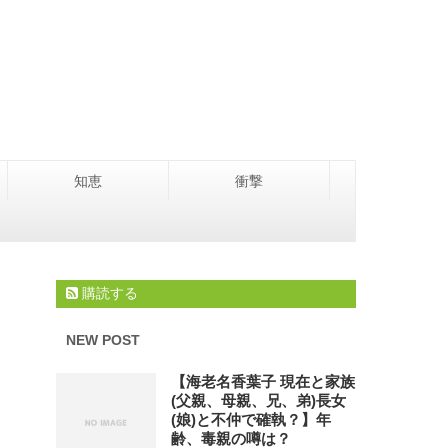
知恵
衝撃
購読する
NEW POST
【海老名香葉子 現在と家族
(父親、母親、兄、弟)長女
(娘)と不仲で確執？】年
齢、毒親の噂は？