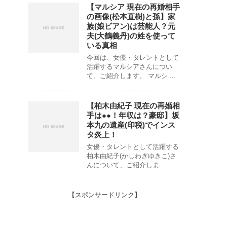
【マルシア 現在の再婚相手
の画像(松本直樹)と孫】家
族(娘ビアン)は芸能人？元
夫(大鶴義丹)の姓を使って
いる真相
今回は、女優・タレントとして
活躍するマルシアさんについ
て、ご紹介します。 マルシ ...
【柏木由紀子 現在の再婚相
手は●●！年収は？豪邸】坂
本九の遺産(印税)でインス
タ炎上！
女優・タレントとして活躍する
柏木由紀子(かしわぎゆきこ)さ
んについて、ご紹介しま ...
【スポンサードリンク】