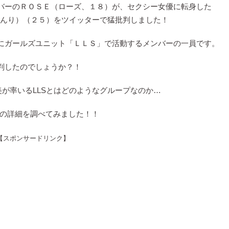
バーのＲＯＳＥ（ローズ、１８）が、セクシー女優に転身した
あんり）（２５）をツイッターで猛批判しました！
にガールズユニット「ＬＬＳ」で活動するメンバーの一員です。
判したのでしょうか？！
美が率いるLLSとはどのようなグループなのか…
ルの詳細を調べてみました！！
【スポンサードリンク】