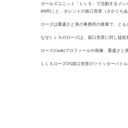
ガールズユニット「ＬＬＳ」で活動するメン
ANRIこと、タレントの坂口杏里（さかぐち
ローズは重盛さと美の事務所の後輩で、とも
なぜＬＬＳのローズは、坂口杏里に対し猛批
ローズのwikiプロフィールや画像、重盛さと
ＬＬＳローズVS坂口杏里のツイッターバト