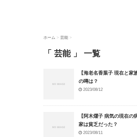
ホーム
>
芸能
>
「 芸能 」 一覧
【海老名香葉子 現在と家族
の噂は？
2023/08/12
【阿木燿子 病気の現在の病
家は貧乏だった？
2023/08/11