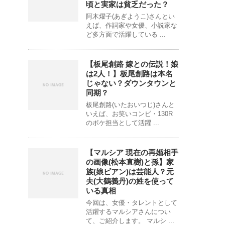
頃と実家は貧乏だった？
阿木燿子(あぎようこ)さんとい
えば、作詞家や女優、小説家な
ど多方面で活躍している ...
【板尾創路 嫁との伝説！娘
は2人！】板尾創路は本名
じゃない？ダウンタウンと
同期？
板尾創路(いたおいつじ)さんと
いえば、お笑いコンビ・130R
のボケ担当として活躍 ...
【マルシア 現在の再婚相手
の画像(松本直樹)と孫】家
族(娘ビアン)は芸能人？元
夫(大鶴義丹)の姓を使って
いる真相
今回は、女優・タレントとして
活躍するマルシアさんについ
て、ご紹介します。 マルシ ...