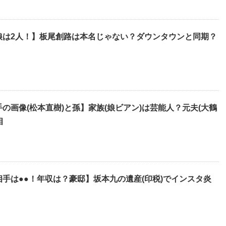
娘は2人！】板尾創路は本名じゃない？ダウンタウンと同期？
の画像(松本直樹)と孫】家族(娘ビアン)は芸能人？元夫(大鶴
相
相手は●●！年収は？豪邸】坂本九の遺産(印税)でインスタ炎