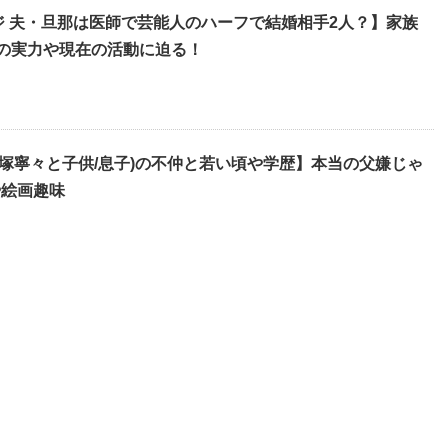
ジ 夫・旦那は医師で芸能人のハーフで結婚相手2人？】家族
での実力や現在の活動に迫る！
大塚寧々と子供/息子)の不仲と若い頃や学歴】本当の父嫌じゃ
や絵画趣味