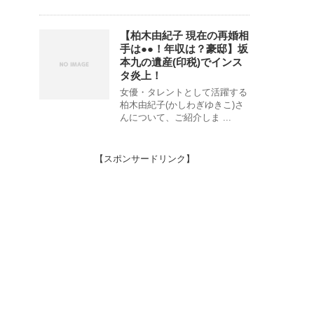
【柏木由紀子 現在の再婚相
手は●●！年収は？豪邸】坂
本九の遺産(印税)でインス
タ炎上！
女優・タレントとして活躍する
柏木由紀子(かしわぎゆきこ)さ
んについて、ご紹介しま ...
【スポンサードリンク】