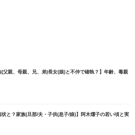
(父親、母親、兄、弟)長女(娘)と不仲で確執？】年齢、毒親
状と？家族(旦那/夫・子供(息子/娘)】阿木燿子の若い頃と実