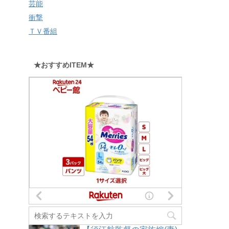
芸能
衝撃
ＴＶ番組
★おすすめITEM★