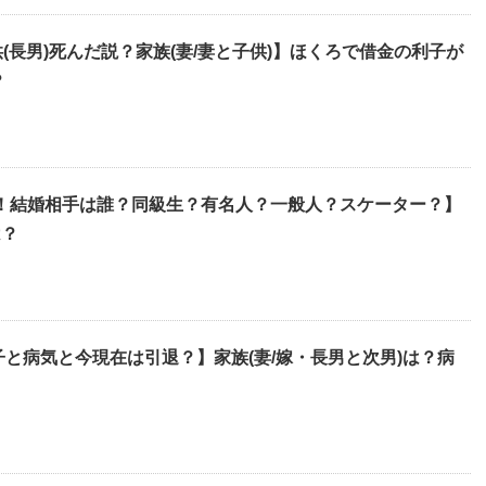
子供(長男)死んだ説？家族(妻/妻と子供)】ほくろで借金の利子が
？
 ！結婚相手は誰？同級生？有名人？一般人？スケーター？】
は？
子と病気と今現在は引退？】家族(妻/嫁・長男と次男)は？病