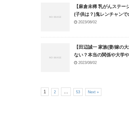
【麻倉未稀 乳がんステー
(子供は？)鬼レンチャン
2023/08/02
【田辺誠一 家族(妻/嫁の
ない？本当の関係や大学
2023/08/02
1
…
2
53
Next »