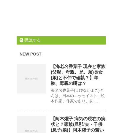
購読する
NEW POST
【海老名香葉子 現在と家族
(父親、母親、兄、弟)長女
(娘)と不仲で確執？】年
齢、毒親の噂は？
海老名香葉子(えびなかよこ)さ
んは、日本のエッセイスト、絵
本作家、作家であり、株 ...
【阿木燿子 病気の現在の病
状と？家族(旦那/夫・子供
(息子/娘)】阿木燿子の若い