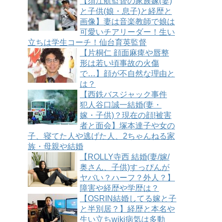
【須江航監督の家族嫁(妻)
と子供(娘・息子)と経歴と
画像】妻は音楽教師で娘は
可愛いチアリーダー！生い
立ちは学生コーチ！仙台育英監督
【片桐仁 顔面麻痺や唇整
形は若い頃事故の火傷
で…】顔が不自然な理由と
は？
【西鉄バスジャック事件
犯人谷口誠一結婚(妻・
嫁・子供)？現在の顔!被害
者と面会】塚本達子や女の
子、寝てた人や逃げた人、2ちゃんねる家
族・母親や結婚
【ROLLY寺西 結婚(妻/嫁/
奥さん、子供)すっぴんが
ヤバい？ハーフ？外人？】
障害や経歴や学歴は？
【OSRIN結婚してる嫁と子
と半別居？】経歴と本名や
生い立ちwiki病気は多動