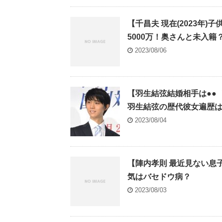
【千昌夫 現在(2023年)
5000万！奥さんと未入籍
2023/08/06
【羽生結弦結婚相手は●●
羽生結弦の歴代彼女遍歴
2023/08/04
【陣内孝則 最近見ない息
気はバセドウ病？
2023/08/03