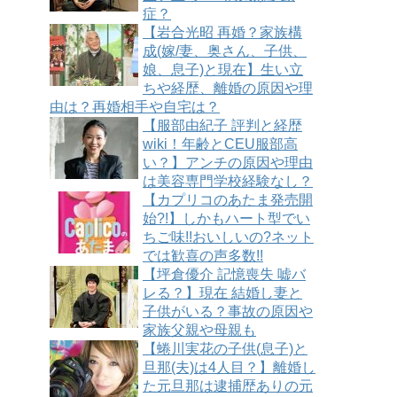
症？
【岩合光昭 再婚？家族構
成(嫁/妻、奥さん、子供、
娘、息子)と現在】生い立
ちや経歴、離婚の原因や理
由は？再婚相手や自宅は？
【服部由紀子 評判と経歴
wiki！年齢とCEU服部高
い？】アンチの原因や理由
は美容専門学校経験なし？
【カプリコのあたま発売開
始?!】しかもハート型でい
ちご味!!おいしいの?ネット
では歓喜の声多数!!
【坪倉優介 記憶喪失 嘘バ
レる？】現在 結婚し妻と
子供がいる？事故の原因や
家族父親や母親も
【蜷川実花の子供(息子)と
旦那(夫)は4人目？】離婚し
た元旦那は逮捕歴ありの元