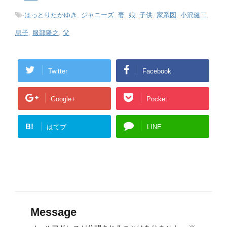
-
はっとりたかゆき
,
ジャニーズ
,
妻
,
娘
,
子供
,
家系図
,
小沢健二
,
息子
,
服部隆之
,
父
Twitter
Facebook
Google+
Pocket
B!
はてブ
LINE
Message