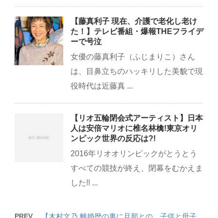
【藤真利子 現在、介護で老化し老け
た！】テレビ番組・爆報THEフライデ
ーで号泣
女優の藤真利子（ふじまりこ）さん
は、目鼻立ちのハッキリした美貌で現
役時代は近藤真 ...
【リオ五輪閉会式アーティスト】日本
人は安倍マリオに椎名林檎!東京オリ
ンピック世界の反応は?!
2016年リオオリンピックがとうとう
すべての競技が終え、閉幕をむかえま
した!! ...
PREV
【木村文乃 離婚歴の裏に旦那との…子供と母子