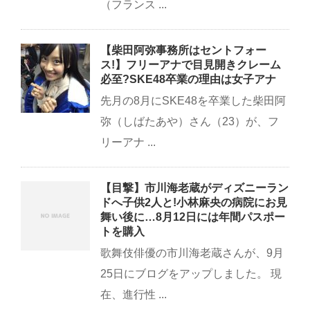
（フランス ...
【柴田阿弥事務所はセントフォー
ス!】フリーアナで目見開きクレーム
必至?SKE48卒業の理由は女子アナ
先月の8月にSKE48を卒業した柴田阿
弥（しばたあや）さん（23）が、フ
リーアナ ...
【目撃】市川海老蔵がディズニーラン
ドへ子供2人と!小林麻央の病院にお見
舞い後に…8月12日には年間パスポー
トを購入
歌舞伎俳優の市川海老蔵さんが、9月
25日にブログをアップしました。 現
在、進行性 ...