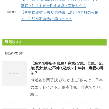
家庭？】アトピー性皮膚炎は完治した？
NEXT
【片桐仁 顔面麻痺や唇整形は若い頃事故の火傷
で…】顔が不自然な理由とは？
購読する
NEW POST
【海老名香葉子 現在と家族(父親、母親、兄、
弟)長女(娘)と不仲で確執？】年齢、毒親の噂
は？
海老名香葉子(えびなかよこ)さんは、日本
のエッセイスト、絵本作家、作家であり、
株 ...