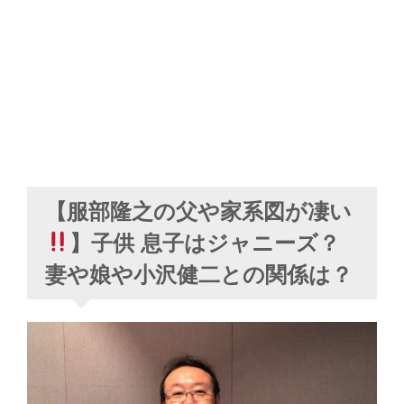
【服部隆之の父や家系図が凄い
】子供 息子はジャニーズ？
妻や娘や小沢健二との関係は？