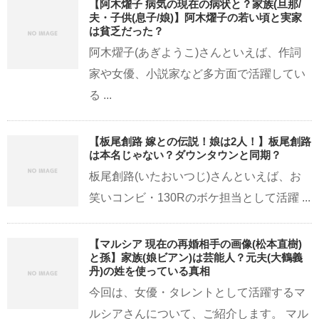
【阿木燿子 病気の現在の病状と？家族(旦那/
夫・子供(息子/娘)】阿木燿子の若い頃と実家
は貧乏だった？
阿木燿子(あぎようこ)さんといえば、作詞
家や女優、小説家など多方面で活躍してい
る ...
【板尾創路 嫁との伝説！娘は2人！】板尾創路
は本名じゃない？ダウンタウンと同期？
板尾創路(いたおいつじ)さんといえば、お
笑いコンビ・130Rのボケ担当として活躍 ...
【マルシア 現在の再婚相手の画像(松本直樹)
と孫】家族(娘ビアン)は芸能人？元夫(大鶴義
丹)の姓を使っている真相
今回は、女優・タレントとして活躍するマ
ルシアさんについて、ご紹介します。 マル