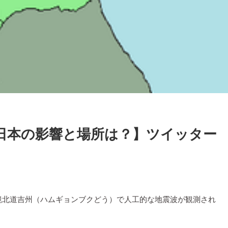
！日本の影響と場所は？】ツイッター
咸鏡北道吉州（ハムギョンブクどう）で人工的な地震波が観測され