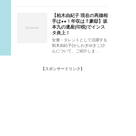
【柏木由紀子 現在の再婚相
手は●●！年収は？豪邸】坂
本九の遺産(印税)でインス
タ炎上！
女優・タレントとして活躍する
柏木由紀子(かしわぎゆきこ)さ
んについて、ご紹介しま ...
【スポンサードリンク】