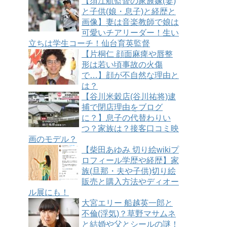
【須江航監督の家族嫁(妻)
と子供(娘・息子)と経歴と
画像】妻は音楽教師で娘は
可愛いチアリーダー！生い
立ちは学生コーチ！仙台育英監督
【片桐仁 顔面麻痺や唇整
形は若い頃事故の火傷
で…】顔が不自然な理由と
は？
【谷川米穀店(谷川祐将)逮
捕で閉店理由をブログ
に？】息子の代替わりい
つ？家族は？接客口コミ映
画のモデル？
【柴田あゆみ 切り絵wikiプ
ロフィール学歴や経歴】家
族(旦那・夫や子供)切り絵
販売と購入方法やディオー
ル展にも！
大宮エリー 船越英一郎と
不倫(浮気)？草野マサムネ
と結婚や父とシールの謎！