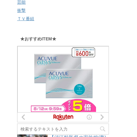
芸能
衝撃
ＴＶ番組
★おすすめITEM★