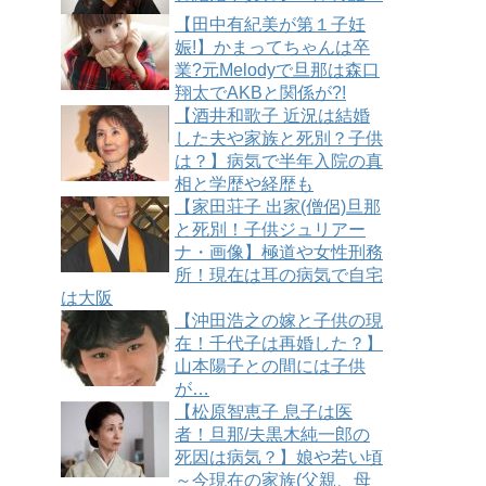
【田中有紀美が第１子妊
娠!】かまってちゃんは卒
業?元Melodyで旦那は森口
翔太でAKBと関係が?!
【酒井和歌子 近況は結婚
した夫や家族と死別？子供
は？】病気で半年入院の真
相と学歴や経歴も
【家田荘子 出家(僧侶)旦那
と死別！子供ジュリアー
ナ・画像】極道や女性刑務
所！現在は耳の病気で自宅
は大阪
【沖田浩之の嫁と子供の現
在！千代子は再婚した？】
山本陽子との間には子供
が…
【松原智恵子 息子は医
者！旦那/夫黒木純一郎の
死因は病気？】娘や若い頃
～今現在の家族(父親、母