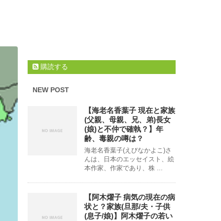
購読する
NEW POST
【海老名香葉子 現在と家族
(父親、母親、兄、弟)長女
(娘)と不仲で確執？】年
齢、毒親の噂は？
海老名香葉子(えびなかよこ)さ
んは、日本のエッセイスト、絵
本作家、作家であり、株 ...
【阿木燿子 病気の現在の病
状と？家族(旦那/夫・子供
(息子/娘)】阿木燿子の若い