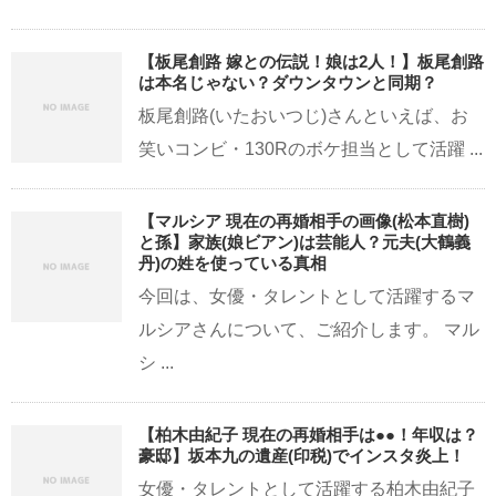
【板尾創路 嫁との伝説！娘は2人！】板尾創路
は本名じゃない？ダウンタウンと同期？
板尾創路(いたおいつじ)さんといえば、お
笑いコンビ・130Rのボケ担当として活躍 ...
【マルシア 現在の再婚相手の画像(松本直樹)
と孫】家族(娘ビアン)は芸能人？元夫(大鶴義
丹)の姓を使っている真相
今回は、女優・タレントとして活躍するマ
ルシアさんについて、ご紹介します。 マル
シ ...
【柏木由紀子 現在の再婚相手は●●！年収は？
豪邸】坂本九の遺産(印税)でインスタ炎上！
女優・タレントとして活躍する柏木由紀子