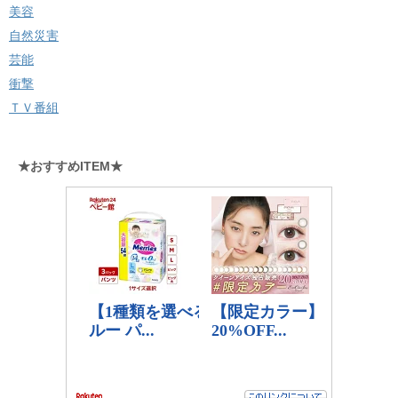
美容
自然災害
芸能
衝撃
ＴＶ番組
★おすすめITEM★