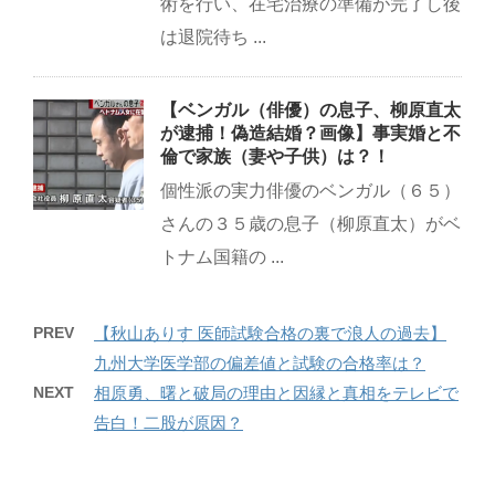
術を行い、在宅治療の準備が完了し後
は退院待ち ...
【ベンガル（俳優）の息子、柳原直太
が逮捕！偽造結婚？画像】事実婚と不
倫で家族（妻や子供）は？！
個性派の実力俳優のベンガル（６５）
さんの３５歳の息子（柳原直太）がベ
トナム国籍の ...
PREV
【秋山ありす 医師試験合格の裏で浪人の過去】
九州大学医学部の偏差値と試験の合格率は？
NEXT
相原勇、曙と破局の理由と因縁と真相をテレビで
告白！二股が原因？