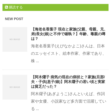
購読する
NEW POST
【海老名香葉子 現在と家族(父親、母親、兄、
弟)長女(娘)と不仲で確執？】年齢、毒親の噂
は？
海老名香葉子(えびなかよこ)さんは、日本
のエッセイスト、絵本作家、作家であり、
株 ...
【阿木燿子 病気の現在の病状と？家族(旦那/
夫・子供(息子/娘)】阿木燿子の若い頃と実家
は貧乏だった？
阿木燿子(あぎようこ)さんといえば、作詞
家や女優、小説家など多方面で活躍してい
る ...