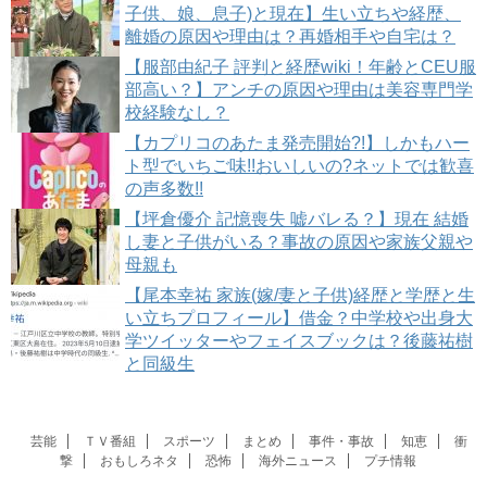
子供、娘、息子)と現在】生い立ちや経歴、
離婚の原因や理由は？再婚相手や自宅は？
【服部由紀子 評判と経歴wiki！年齢とCEU服
部高い？】アンチの原因や理由は美容専門学
校経験なし？
【カプリコのあたま発売開始?!】しかもハー
ト型でいちご味!!おいしいの?ネットでは歓喜
の声多数!!
【坪倉優介 記憶喪失 嘘バレる？】現在 結婚
し妻と子供がいる？事故の原因や家族父親や
母親も
【尾本幸祐 家族(嫁/妻と子供)経歴と学歴と生
い立ちプロフィール】借金？中学校や出身大
学ツイッターやフェイスブックは？後藤祐樹
と同級生
芸能
ＴＶ番組
スポーツ
まとめ
事件・事故
知恵
衝
撃
おもしろネタ
恐怖
海外ニュース
プチ情報