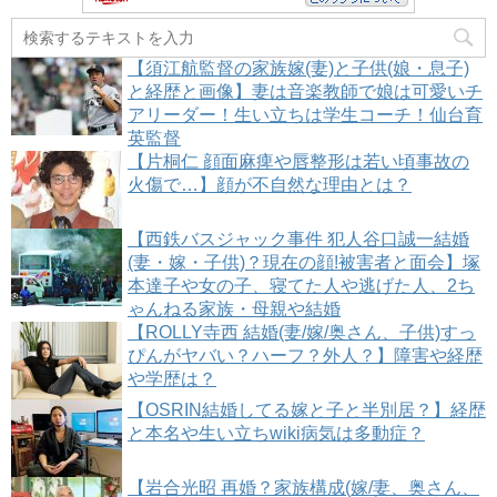
【須江航監督の家族嫁(妻)と子供(娘・息子)
と経歴と画像】妻は音楽教師で娘は可愛いチ
アリーダー！生い立ちは学生コーチ！仙台育
英監督
【片桐仁 顔面麻痺や唇整形は若い頃事故の
火傷で…】顔が不自然な理由とは？
【西鉄バスジャック事件 犯人谷口誠一結婚
(妻・嫁・子供)？現在の顔!被害者と面会】塚
本達子や女の子、寝てた人や逃げた人、2ち
ゃんねる家族・母親や結婚
【ROLLY寺西 結婚(妻/嫁/奥さん、子供)すっ
ぴんがヤバい？ハーフ？外人？】障害や経歴
や学歴は？
【OSRIN結婚してる嫁と子と半別居？】経歴
と本名や生い立ちwiki病気は多動症？
【岩合光昭 再婚？家族構成(嫁/妻、奥さん、