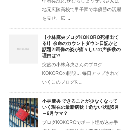
中村奨成(なかむらしょうせい)さんは
地元広陵高校で甲子園で準優勝の活躍
を見せ、広 ...
【小林麻央ブログKOKORO死相出て
る!】余命のカウントダウン日記かと
話題?!画像の姿が痛々しいの声多数の
理由は?!
突然の小林麻央さんのブログ
KOKOROの開設… 毎日アップされて
いくこのブログK ...
小林麻央 できることが少なくなって
いく現在の最新病状！危ない状態5月
～6月ヤマ？
ブログKOKOROでポート埋め込み手