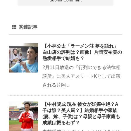
関連記事
【小林公太「ラーメン荘 夢を語れ」
白山店の評判は？画像】片岡安祐美の
熱愛相手で結婚も？
2月11日放送の『行列のできる法律相
談所』に美人アスリートKとして出演
される片岡 ...
【中村奨成 現在 彼女が妊娠中絶？A
子は誰？美人局？】結婚相手や家族
(妻、嫁、子供)は？母親と母子家庭も
成績は振るわず？