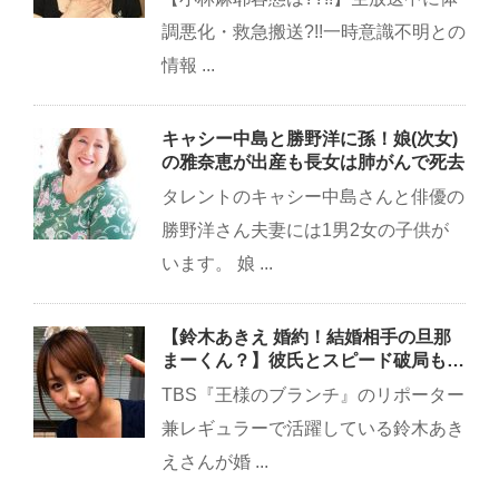
調悪化・救急搬送?!!一時意識不明との
情報 ...
キャシー中島と勝野洋に孫！娘(次女)
の雅奈恵が出産も長女は肺がんで死去
タレントのキャシー中島さんと俳優の
勝野洋さん夫妻には1男2女の子供が
います。 娘 ...
【鈴木あきえ 婚約！結婚相手の旦那
まーくん？】彼氏とスピード破局も…
TBS『王様のブランチ』のリポーター
兼レギュラーで活躍している鈴木あき
えさんが婚 ...