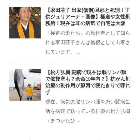
【家田荘子 出家(僧侶)旦那と死別！子
供ジュリアーナ・画像】極道や女性刑
務所！現在は耳の病気で自宅は大阪
『極道の妻たち』の原作者として知ら
れる家田荘子さんは僧侶として出家さ
れています。 ...
【松方弘樹 闘病で現在は脳リンパ腫
で脳梗塞も？余命は年内？】抗がん剤
治療の副作用が原因で寝たきりで喋れ
ず
現在、病気の脳リンパ腫を患い闘病生
活を病院で送っている俳優の松方弘樹
（まつかたひ ...