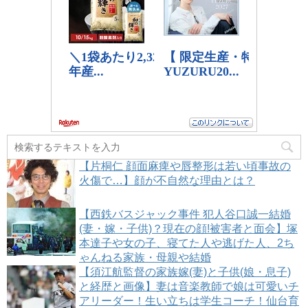
【片桐仁 顔面麻痺や唇整形は若い頃事故の
火傷で…】顔が不自然な理由とは？
【西鉄バスジャック事件 犯人谷口誠一結婚
(妻・嫁・子供)？現在の顔!被害者と面会】塚
本達子や女の子、寝てた人や逃げた人、2ち
ゃんねる家族・母親や結婚
【須江航監督の家族嫁(妻)と子供(娘・息子)
と経歴と画像】妻は音楽教師で娘は可愛いチ
アリーダー！生い立ちは学生コーチ！仙台育