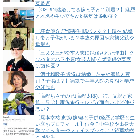
英監督
【OSRIN結婚してる嫁と子と半別居？】経歴
と本名や生い立ちwiki病気は多動症？
【坪倉優介 記憶喪失 嘘バレる？】現在 結婚
し妻と子供がいる？事故の原因や家族父親や
母親も
【三又又三が松本人志に絶縁された理由】ク
ワバタオハラ小原(女芸人M)くず関係や実家
は歯科医？
【酒井和歌子 近況は結婚した夫や家族と死
別？子供は？】病気で半年入院の真相と学歴
や経歴も
【高嶋ちさ子の兄(高嶋太郎)、姉、父親と家
族・兄弟】家族旅行テレビが面白いけど仲が
悪い？
【尾本幸祐 家族(嫁/妻と子供)経歴と学歴と生
い立ちプロフィール】借金？中学校や出身大
学ツイッターやフェイスブックは？後藤祐樹
と同級生