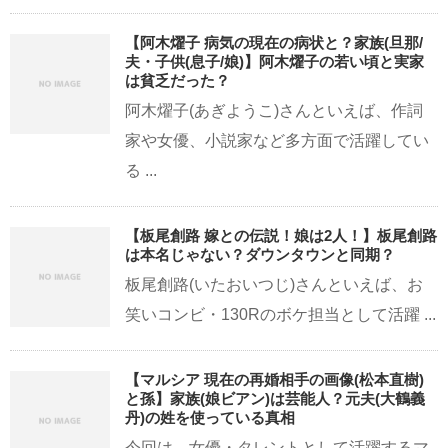
【阿木燿子 病気の現在の病状と？家族(旦那/
夫・子供(息子/娘)】阿木燿子の若い頃と実家
は貧乏だった？
阿木燿子(あぎようこ)さんといえば、作詞
家や女優、小説家など多方面で活躍してい
る ...
【板尾創路 嫁との伝説！娘は2人！】板尾創路
は本名じゃない？ダウンタウンと同期？
板尾創路(いたおいつじ)さんといえば、お
笑いコンビ・130Rのボケ担当として活躍 ...
【マルシア 現在の再婚相手の画像(松本直樹)
と孫】家族(娘ビアン)は芸能人？元夫(大鶴義
丹)の姓を使っている真相
今回は、女優・タレントとして活躍するマ