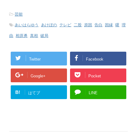
-
芸能
-
あいはらゆう
,
あけぼの
,
テレビ
,
二股
,
原因
,
告白
,
因縁
,
曙
,
理
由
,
相原勇
,
真相
,
破局
Twitter
Facebook
Google+
Pocket
B!
はてブ
LINE