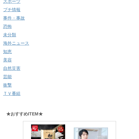
スポーツ
プチ情報
事件・事故
恐怖
未分類
海外ニュース
知恵
美容
自然災害
芸能
衝撃
ＴＶ番組
★おすすめITEM★