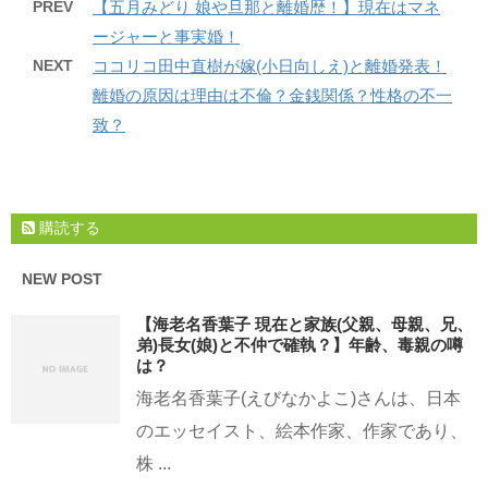
PREV
【五月みどり 娘や旦那と離婚歴！】現在はマネ
ージャーと事実婚！
NEXT
ココリコ田中直樹が嫁(小日向しえ)と離婚発表！
離婚の原因は理由は不倫？金銭関係？性格の不一
致？
購読する
NEW POST
【海老名香葉子 現在と家族(父親、母親、兄、
弟)長女(娘)と不仲で確執？】年齢、毒親の噂
は？
海老名香葉子(えびなかよこ)さんは、日本
のエッセイスト、絵本作家、作家であり、
株 ...