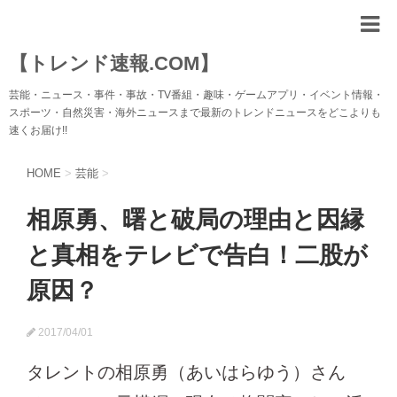
【トレンド速報.COM】
芸能・ニュース・事件・事故・TV番組・趣味・ゲームアプリ・イベント情報・
スポーツ・自然災害・海外ニュースまで最新のトレンドニュースをどこよりも
速くお届け!!
HOME
>
芸能
>
相原勇、曙と破局の理由と因縁
と真相をテレビで告白！二股が
原因？
2017/04/01
タレントの相原勇（あいはらゆう）さん