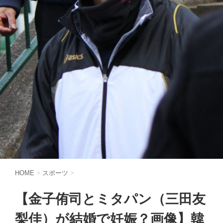
HOME
>
スポーツ
>
【金子侑司とミタパン（三田友
梨佳）が結婚で妊娠？画像】韓