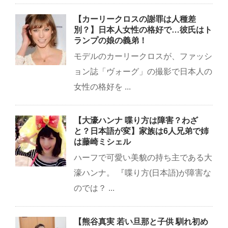
【カーリークロスの謝罪は人種差
別？】日本人女性の格好で…彼氏はト
ランプの娘の義弟！
モデルのカーリークロスが、ファッシ
ョン誌「ヴォーグ」の撮影で日本人の
女性の格好を ...
【大濠ハンナ 喋り方は障害？わざ
と？日本語が変】家族は6人兄弟で姉
は藤崎ミシェル
ハーフで可愛い美貌の持ち主である大
濠ハンナ。 『喋り方(日本語)が障害な
のでは？ ...
【熊谷真実 若い旦那と子供 馴れ初め