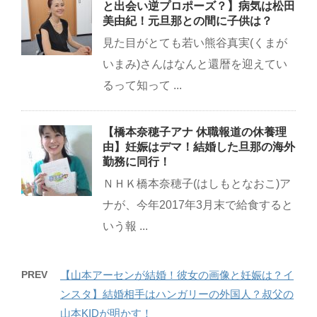
と出会い逆プロポーズ？】病気は松田
美由紀！元旦那との間に子供は？
見た目がとても若い熊谷真実(くまが
いまみ)さんはなんと還暦を迎えてい
るって知って ...
【橋本奈穂子アナ 休職報道の休養理
由】妊娠はデマ！結婚した旦那の海外
勤務に同行！
ＮＨＫ橋本奈穂子(はしもとなおこ)ア
ナが、今年2017年3月末で給食すると
いう報 ...
PREV
【山本アーセンが結婚！彼女の画像と妊娠は？イ
ンスタ】結婚相手はハンガリーの外国人？叔父の
山本KIDが明かす！