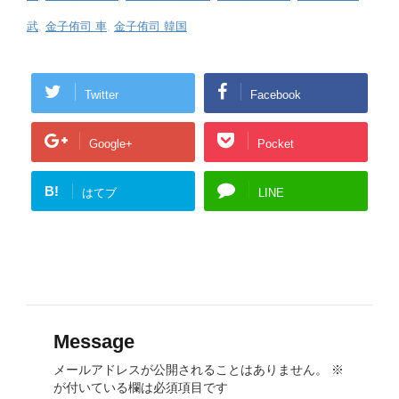
武
,
金子侑司 車
,
金子侑司 韓国
Twitter
Facebook
Google+
Pocket
B!
はてブ
LINE
Message
メールアドレスが公開されることはありません。
※
が付いている欄は必須項目です