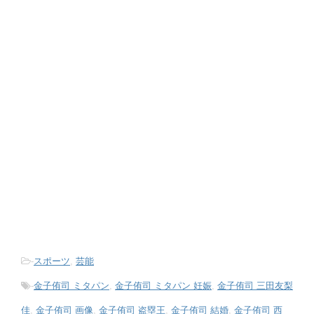
-
スポーツ
,
芸能
-
金子侑司 ミタパン
,
金子侑司 ミタパン 妊娠
,
金子侑司 三田友梨
佳
,
金子侑司 画像
,
金子侑司 盗塁王
,
金子侑司 結婚
,
金子侑司 西