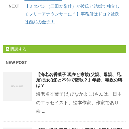
NEXT
【ミタパン（三田友梨佳）が彼氏と結婚で独立し
てフリーアナウンサーに？】事務所はドコ？彼氏
は西武の金子！
購読する
NEW POST
【海老名香葉子 現在と家族(父親、母親、兄、
弟)長女(娘)と不仲で確執？】年齢、毒親の噂
は？
海老名香葉子(えびなかよこ)さんは、日本
のエッセイスト、絵本作家、作家であり、
株 ...