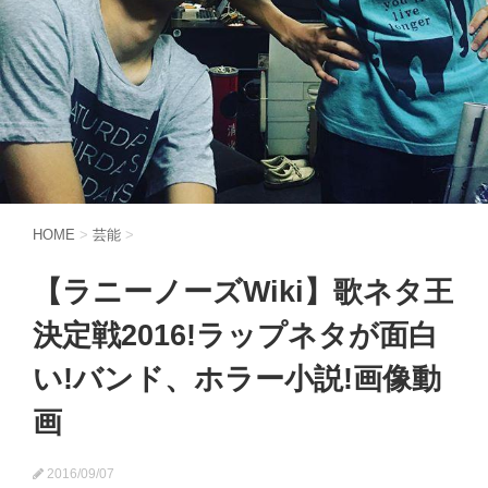
HOME
>
芸能
>
【ラニーノーズWiki】歌ネタ王
決定戦2016!ラップネタが面白
い!バンド、ホラー小説!画像動
画
2016/09/07