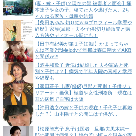
(妻・嫁・子供)？現在の顔!被害者と面会】塚
本達子や女の子、寝てた人や逃げた人、2ち
ゃんねる家族・母親や結婚
【柴田あゆみ 切り絵wikiプロフィール学歴や
経歴】家族(旦那・夫や子供)切り絵販売と購
入方法やディオール展にも！
【田中有紀美が第１子妊娠!】かまってちゃ
んは卒業?元Melodyで旦那は森口翔太でAKB
と関係が?!
【酒井和歌子 近況は結婚した夫や家族と死
別？子供は？】病気で半年入院の真相と学歴
や経歴も
【家田荘子 出家(僧侶)旦那と死別！子供ジュ
リアーナ・画像】極道や女性刑務所！現在は
耳の病気で自宅は大阪
【沖田浩之の嫁と子供の現在！千代子は再婚
した？】山本陽子との間には子供が…
【松原智恵子 息子は医者！旦那/夫黒木純一
郎の死因は病気？】娘や若い頃～今現在の家