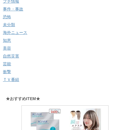
プチ情報
事件・事故
恐怖
未分類
海外ニュース
知恵
美容
自然災害
芸能
衝撃
ＴＶ番組
★おすすめITEM★