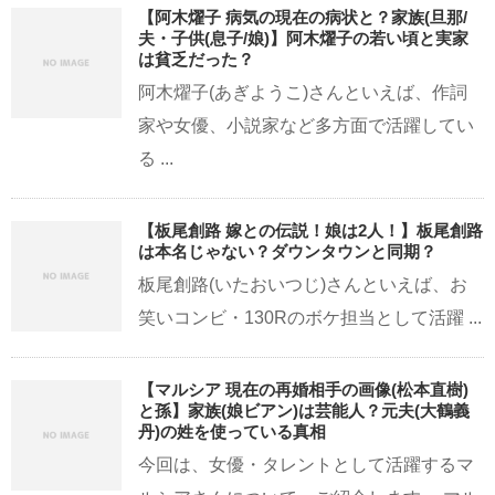
【阿木燿子 病気の現在の病状と？家族(旦那/
夫・子供(息子/娘)】阿木燿子の若い頃と実家
は貧乏だった？
阿木燿子(あぎようこ)さんといえば、作詞
家や女優、小説家など多方面で活躍してい
る ...
【板尾創路 嫁との伝説！娘は2人！】板尾創路
は本名じゃない？ダウンタウンと同期？
板尾創路(いたおいつじ)さんといえば、お
笑いコンビ・130Rのボケ担当として活躍 ...
【マルシア 現在の再婚相手の画像(松本直樹)
と孫】家族(娘ビアン)は芸能人？元夫(大鶴義
丹)の姓を使っている真相
今回は、女優・タレントとして活躍するマ