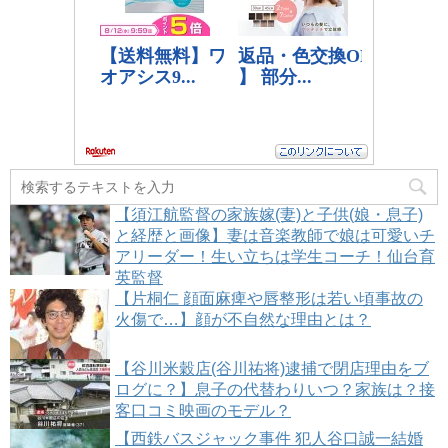
【須江航監督の家族嫁(妻)と子供(娘・息子)
と経歴と画像】妻は音楽教師で娘は可愛いチ
アリーダー！生い立ちは学生コーチ！仙台育
英監督
【片桐仁 顔面麻痺や唇整形は若い頃事故の
火傷で…】顔が不自然な理由とは？
【谷川米穀店(谷川祐将)逮捕で閉店理由をブ
ログに？】息子の代替わりいつ？家族は？接
客口コミ映画のモデル？
【西鉄バスジャック事件 犯人谷口誠一結婚