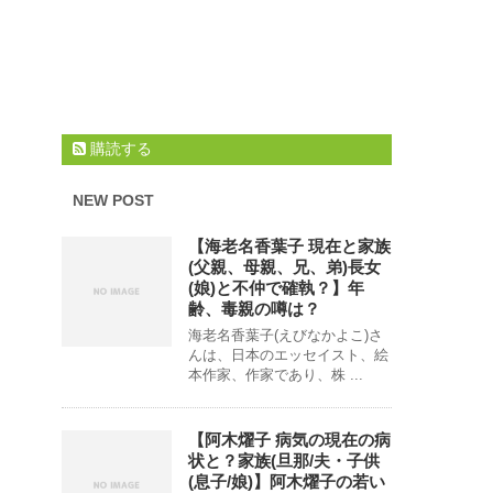
購読する
NEW POST
【海老名香葉子 現在と家族
(父親、母親、兄、弟)長女
(娘)と不仲で確執？】年
齢、毒親の噂は？
海老名香葉子(えびなかよこ)さ
んは、日本のエッセイスト、絵
本作家、作家であり、株 ...
【阿木燿子 病気の現在の病
状と？家族(旦那/夫・子供
(息子/娘)】阿木燿子の若い