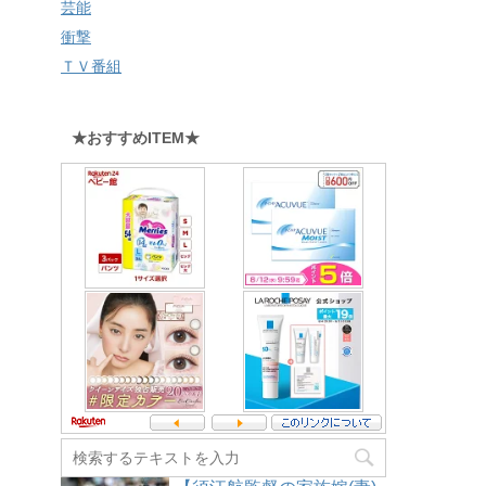
芸能
衝撃
ＴＶ番組
★おすすめITEM★