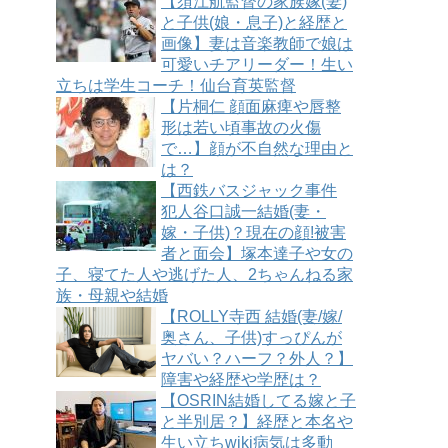
【須江航監督の家族嫁(妻)
と子供(娘・息子)と経歴と
画像】妻は音楽教師で娘は
可愛いチアリーダー！生い
立ちは学生コーチ！仙台育英監督
【片桐仁 顔面麻痺や唇整
形は若い頃事故の火傷
で…】顔が不自然な理由と
は？
【西鉄バスジャック事件
犯人谷口誠一結婚(妻・
嫁・子供)？現在の顔!被害
者と面会】塚本達子や女の
子、寝てた人や逃げた人、2ちゃんねる家
族・母親や結婚
【ROLLY寺西 結婚(妻/嫁/
奥さん、子供)すっぴんが
ヤバい？ハーフ？外人？】
障害や経歴や学歴は？
【OSRIN結婚してる嫁と子
と半別居？】経歴と本名や
生い立ちwiki病気は多動