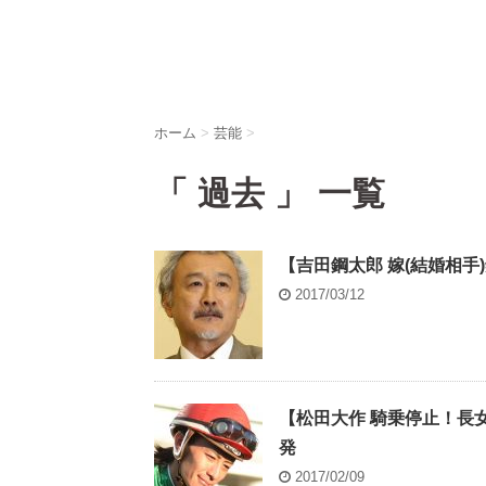
ホーム
>
芸能
>
「 過去 」 一覧
【吉田鋼太郎 嫁(結婚相
2017/03/12
【松田大作 騎乗停止！長
発
2017/02/09