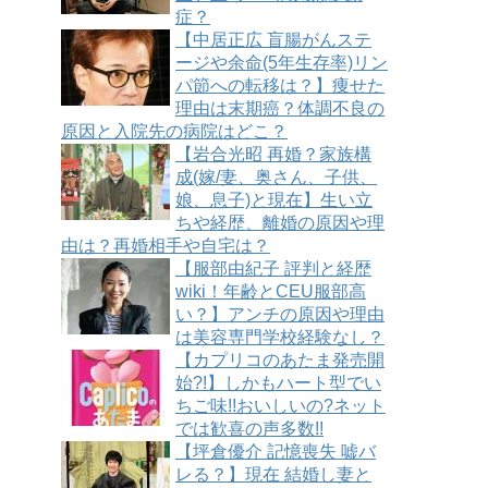
症？
【中居正広 盲腸がんステ
ージや余命(5年生存率)リン
パ節への転移は？】痩せた
理由は末期癌？体調不良の
原因と入院先の病院はどこ？
【岩合光昭 再婚？家族構
成(嫁/妻、奥さん、子供、
娘、息子)と現在】生い立
ちや経歴、離婚の原因や理
由は？再婚相手や自宅は？
【服部由紀子 評判と経歴
wiki！年齢とCEU服部高
い？】アンチの原因や理由
は美容専門学校経験なし？
【カプリコのあたま発売開
始?!】しかもハート型でい
ちご味!!おいしいの?ネット
では歓喜の声多数!!
【坪倉優介 記憶喪失 嘘バ
レる？】現在 結婚し妻と