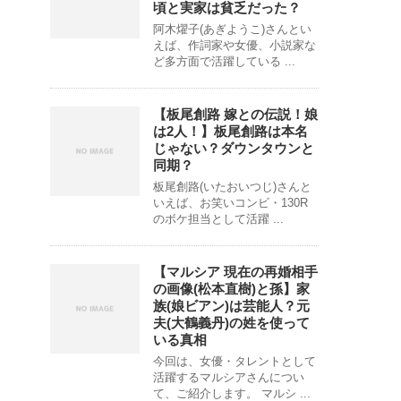
頃と実家は貧乏だった？
阿木燿子(あぎようこ)さんとい
えば、作詞家や女優、小説家な
ど多方面で活躍している ...
【板尾創路 嫁との伝説！娘
は2人！】板尾創路は本名
じゃない？ダウンタウンと
同期？
板尾創路(いたおいつじ)さんと
いえば、お笑いコンビ・130R
のボケ担当として活躍 ...
【マルシア 現在の再婚相手
の画像(松本直樹)と孫】家
族(娘ビアン)は芸能人？元
夫(大鶴義丹)の姓を使って
いる真相
今回は、女優・タレントとして
活躍するマルシアさんについ
て、ご紹介します。 マルシ ...