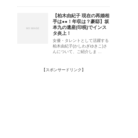
【柏木由紀子 現在の再婚相
手は●●！年収は？豪邸】坂
本九の遺産(印税)でインス
タ炎上！
女優・タレントとして活躍する
柏木由紀子(かしわぎゆきこ)さ
んについて、ご紹介しま ...
【スポンサードリンク】