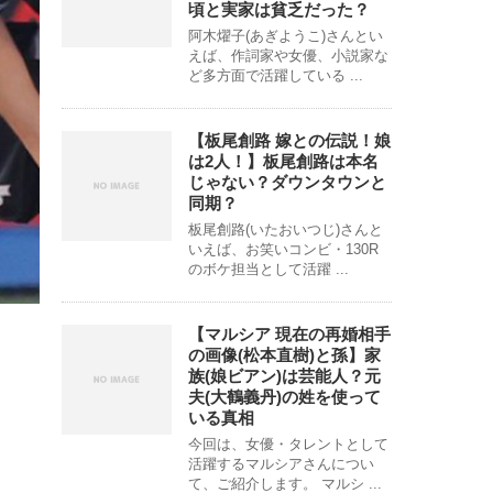
頃と実家は貧乏だった？
阿木燿子(あぎようこ)さんとい
えば、作詞家や女優、小説家な
ど多方面で活躍している ...
【板尾創路 嫁との伝説！娘
は2人！】板尾創路は本名
じゃない？ダウンタウンと
同期？
板尾創路(いたおいつじ)さんと
いえば、お笑いコンビ・130R
のボケ担当として活躍 ...
【マルシア 現在の再婚相手
の画像(松本直樹)と孫】家
族(娘ビアン)は芸能人？元
夫(大鶴義丹)の姓を使って
いる真相
今回は、女優・タレントとして
活躍するマルシアさんについ
て、ご紹介します。 マルシ ...