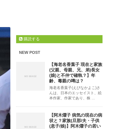
購読する
NEW POST
【海老名香葉子 現在と家族
(父親、母親、兄、弟)長女
(娘)と不仲で確執？】年
齢、毒親の噂は？
海老名香葉子(えびなかよこ)さ
んは、日本のエッセイスト、絵
本作家、作家であり、株 ...
【阿木燿子 病気の現在の病
状と？家族(旦那/夫・子供
(息子/娘)】阿木燿子の若い