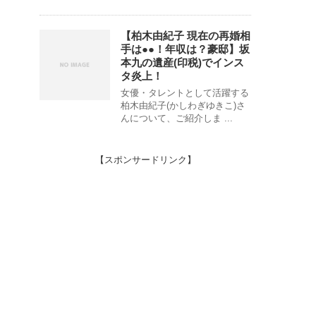
【柏木由紀子 現在の再婚相
手は●●！年収は？豪邸】坂
本九の遺産(印税)でインス
タ炎上！
女優・タレントとして活躍する
柏木由紀子(かしわぎゆきこ)さ
んについて、ご紹介しま ...
【スポンサードリンク】