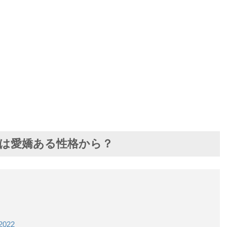
のは愛嬌ある性格から？
 2022