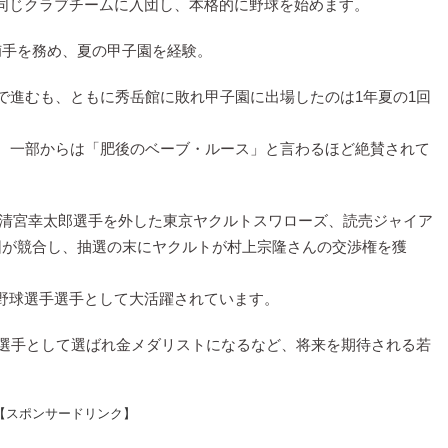
同じクラブチームに入団し、本格的に野球を始めます。
捕手を務め、夏の甲子園を経験。
で進むも、ともに秀岳館に敗れ甲子園に出場したのは1年夏の1回
ら、一部からは「肥後のベーブ・ルース」と言わるほど絶賛されて
抽選で清宮幸太郎選手を外した東京ヤクルトスワローズ、読売ジャイア
団が競合し、抽選の末にヤクルトが村上宗隆さんの交渉権を獲
野球選手選手として大活躍されています。
表選手として選ばれ金メダリストになるなど、将来を期待される若
【スポンサードリンク】