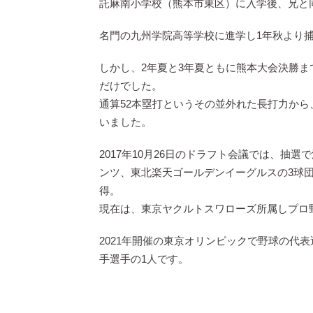
託麻南小学校（熊本市東区）に入学後、兄と
名門の九州学院高等学校に進学し1年秋より
しかし、2年夏と3年夏ともに熊本大会決勝ま
だけでした。
通算52本塁打というその並外れた長打力か
いました。
2017年10月26日のドラフト会議では、
ンツ、東北楽天ゴールデンイーグルスの3球
得。
現在は、東京ヤクルトスワローズ所属しプロ
2021年開催の東京オリンピックで野球の代
手選手の1人です。