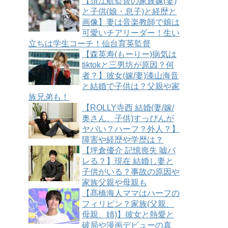
【須江航監督の家族嫁(妻)
と子供(娘・息子)と経歴と
画像】妻は音楽教師で娘は
可愛いチアリーダー！生い
立ちは学生コーチ！仙台育英監督
【森英寿(もーりー)病気は
tiktokと三男坊が原因？何
者？】彼女(嫁/妻)漆山海音
と結婚で子供は？父親や家
族兄弟も！
【ROLLY寺西 結婚(妻/嫁/
奥さん、子供)すっぴんが
ヤバい？ハーフ？外人？】
障害や経歴や学歴は？
【坪倉優介 記憶喪失 嘘バ
レる？】現在 結婚し妻と
子供がいる？事故の原因や
家族父親や母親も
【髙橋海人ママはハーフの
フィリピン？家族(父親、
母親、姉)】彼女と熱愛と
破局や漫画デビューの真