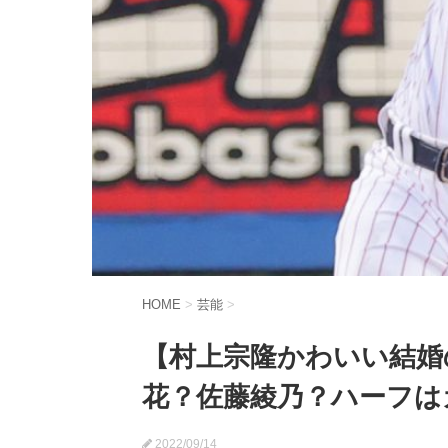
HOME
>
芸能
>
【村上宗隆かわいい結婚
花？佐藤綾乃？ハーフは
2022/09/14