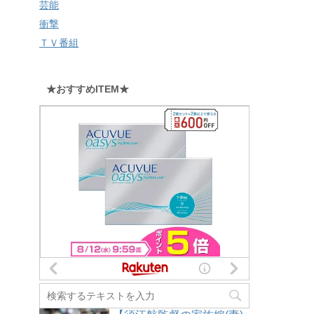
芸能
衝撃
ＴＶ番組
★おすすめITEM★