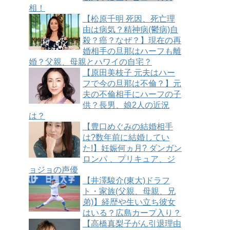
相！
【松原千明 死因、死亡理
由は病気？精神病(鬱病)自
殺？癌？なぜ？】現在の再
婚相手の旦那はハーフも離
婚？父親、母親とハワイの自宅？
【原田美枝子 元夫はハー
フで今の旦那は不倫？】元
夫の不倫相手にハーフの子
供？長男、娘2人の近況
は？
【豊口めぐみの結婚相手
は?数年前に結婚してい
た!】妊娠何ヵ月? ダンガン
ロンパ 、プリキュア、ジ
ョジョの声優
【井澤駿介(東大)ドラフ
ト・家族(父親、母親、兄
弟)】経歴や生い立ち彼女
はいる？広島カープ入り？
【高橋真梨子がん引退理由